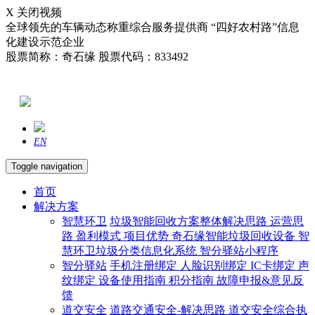
X 关闭视频
全球领先的车辆动态称重综合服务提供商 “四好农村路”信息
化建设示范企业
股票简称：奇石缘 股票代码：833492
EN
Toggle navigation
首页
解决方案
智慧环卫
垃圾智能回收方案整体解决思路
运营思
路
盈利模式
项目优势
奇石缘智能垃圾回收设备
智
慧环卫垃圾分类信息化系统
智分驿站小程序
智分驿站
手机注册绑定
人脸识别绑定
IC卡绑定
声
纹绑定
设备使用指南
积分指南
故障申报&意见反
馈
道交安全
道路交通安全-解决思路
道交安全综合执