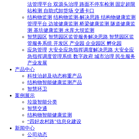
法管理平台
双源头治理
路面不停车检测
固定超限
站检测
自助式卸货场
交通卡口
结构物监测
结构物监测-解决思路
结构物健康监测
管理平台
边坡健康监测
桥梁健康监测
隧道健康监
测
基坑健康监测
水库大坝监测
智慧园区
智慧园区监管服务解决思路
智慧园区监
管服务系统
开发区
产业园
企业园区
孵化园
应急管理
大安全应急指挥调度解决思路
大安全应
急指挥调度管理系统
数字政府
城市治理
民生服务
产业发展
产品中心
科技治超及动态称重产品
结构物智能健康监测产品
智慧环卫
案例展示
垃圾智能分类
智慧交通
结构物智能健康监测
“四好农村路”信息化建设
新闻中心
公司动态