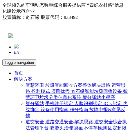
全球领先的车辆动态称重综合服务提供商 “四好农村路”信息
化建设示范企业
股票简称：奇石缘 股票代码：833492
EN
Toggle navigation
首页
解决方案
智慧环卫
垃圾智能回收方案整体解决思路
运营思
路
盈利模式
项目优势
奇石缘智能垃圾回收设备
智
慧环卫垃圾分类信息化系统
智分驿站小程序
智分驿站
手机注册绑定
人脸识别绑定
IC卡绑定
声
纹绑定
设备使用指南
积分指南
故障申报&意见反
馈
道交安全
道路交通安全-解决思路
道交安全综合执
法管理平台
双源头治理
路面不停车检测
固定超限