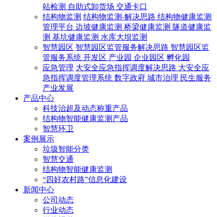
站检测
自助式卸货场
交通卡口
结构物监测
结构物监测-解决思路
结构物健康监测
管理平台
边坡健康监测
桥梁健康监测
隧道健康监
测
基坑健康监测
水库大坝监测
智慧园区
智慧园区监管服务解决思路
智慧园区监
管服务系统
开发区
产业园
企业园区
孵化园
应急管理
大安全应急指挥调度解决思路
大安全应
急指挥调度管理系统
数字政府
城市治理
民生服务
产业发展
产品中心
科技治超及动态称重产品
结构物智能健康监测产品
智慧环卫
案例展示
垃圾智能分类
智慧交通
结构物智能健康监测
“四好农村路”信息化建设
新闻中心
公司动态
行业动态