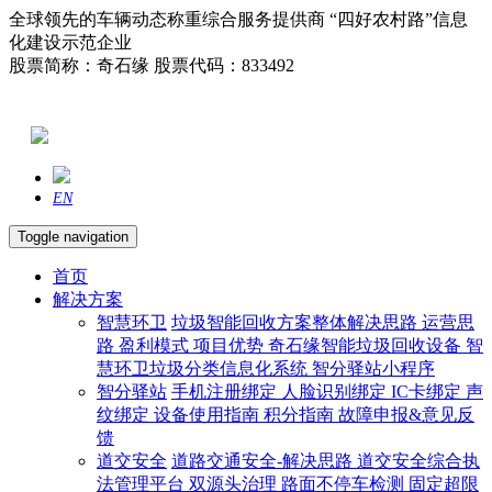
全球领先的车辆动态称重综合服务提供商 “四好农村路”信息
化建设示范企业
股票简称：奇石缘 股票代码：833492
EN
Toggle navigation
首页
解决方案
智慧环卫
垃圾智能回收方案整体解决思路
运营思
路
盈利模式
项目优势
奇石缘智能垃圾回收设备
智
慧环卫垃圾分类信息化系统
智分驿站小程序
智分驿站
手机注册绑定
人脸识别绑定
IC卡绑定
声
纹绑定
设备使用指南
积分指南
故障申报&意见反
馈
道交安全
道路交通安全-解决思路
道交安全综合执
法管理平台
双源头治理
路面不停车检测
固定超限