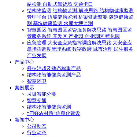
站检测
自助式卸货场
交通卡口
结构物监测
结构物监测-解决思路
结构物健康监测
管理平台
边坡健康监测
桥梁健康监测
隧道健康监
测
基坑健康监测
水库大坝监测
智慧园区
智慧园区监管服务解决思路
智慧园区监
管服务系统
开发区
产业园
企业园区
孵化园
应急管理
大安全应急指挥调度解决思路
大安全应
急指挥调度管理系统
数字政府
城市治理
民生服务
产业发展
产品中心
科技治超及动态称重产品
结构物智能健康监测产品
智慧环卫
案例展示
垃圾智能分类
智慧交通
结构物智能健康监测
“四好农村路”信息化建设
新闻中心
公司动态
行业动态