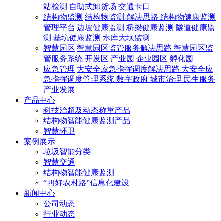
站检测
自助式卸货场
交通卡口
结构物监测
结构物监测-解决思路
结构物健康监测
管理平台
边坡健康监测
桥梁健康监测
隧道健康监
测
基坑健康监测
水库大坝监测
智慧园区
智慧园区监管服务解决思路
智慧园区监
管服务系统
开发区
产业园
企业园区
孵化园
应急管理
大安全应急指挥调度解决思路
大安全应
急指挥调度管理系统
数字政府
城市治理
民生服务
产业发展
产品中心
科技治超及动态称重产品
结构物智能健康监测产品
智慧环卫
案例展示
垃圾智能分类
智慧交通
结构物智能健康监测
“四好农村路”信息化建设
新闻中心
公司动态
行业动态