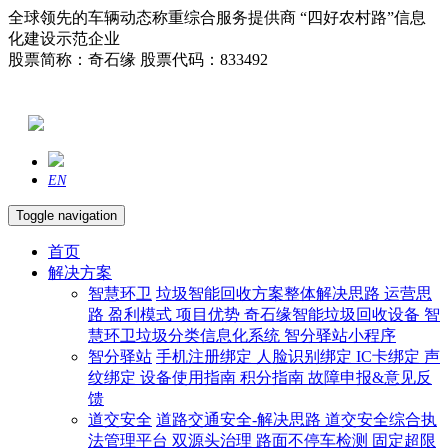
全球领先的车辆动态称重综合服务提供商 “四好农村路”信息
化建设示范企业
股票简称：奇石缘 股票代码：833492
EN
Toggle navigation
首页
解决方案
智慧环卫
垃圾智能回收方案整体解决思路
运营思
路
盈利模式
项目优势
奇石缘智能垃圾回收设备
智
慧环卫垃圾分类信息化系统
智分驿站小程序
智分驿站
手机注册绑定
人脸识别绑定
IC卡绑定
声
纹绑定
设备使用指南
积分指南
故障申报&意见反
馈
道交安全
道路交通安全-解决思路
道交安全综合执
法管理平台
双源头治理
路面不停车检测
固定超限