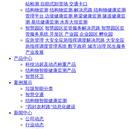
站检测
自助式卸货场
交通卡口
结构物监测
结构物监测-解决思路
结构物健康监测
管理平台
边坡健康监测
桥梁健康监测
隧道健康监
测
基坑健康监测
水库大坝监测
智慧园区
智慧园区监管服务解决思路
智慧园区监
管服务系统
开发区
产业园
企业园区
孵化园
应急管理
大安全应急指挥调度解决思路
大安全应
急指挥调度管理系统
数字政府
城市治理
民生服务
产业发展
产品中心
科技治超及动态称重产品
结构物智能健康监测产品
智慧环卫
案例展示
垃圾智能分类
智慧交通
结构物智能健康监测
“四好农村路”信息化建设
新闻中心
公司动态
行业动态