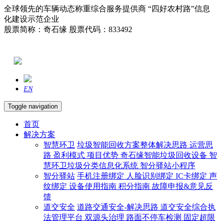
全球领先的车辆动态称重综合服务提供商 “四好农村路”信息
化建设示范企业
股票简称：奇石缘 股票代码：833492
EN
Toggle navigation
首页
解决方案
智慧环卫
垃圾智能回收方案整体解决思路
运营思
路
盈利模式
项目优势
奇石缘智能垃圾回收设备
智
慧环卫垃圾分类信息化系统
智分驿站小程序
智分驿站
手机注册绑定
人脸识别绑定
IC卡绑定
声
纹绑定
设备使用指南
积分指南
故障申报&意见反
馈
道交安全
道路交通安全-解决思路
道交安全综合执
法管理平台
双源头治理
路面不停车检测
固定超限