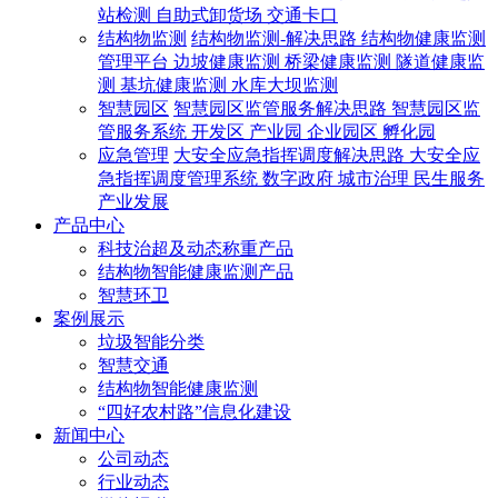
站检测
自助式卸货场
交通卡口
结构物监测
结构物监测-解决思路
结构物健康监测
管理平台
边坡健康监测
桥梁健康监测
隧道健康监
测
基坑健康监测
水库大坝监测
智慧园区
智慧园区监管服务解决思路
智慧园区监
管服务系统
开发区
产业园
企业园区
孵化园
应急管理
大安全应急指挥调度解决思路
大安全应
急指挥调度管理系统
数字政府
城市治理
民生服务
产业发展
产品中心
科技治超及动态称重产品
结构物智能健康监测产品
智慧环卫
案例展示
垃圾智能分类
智慧交通
结构物智能健康监测
“四好农村路”信息化建设
新闻中心
公司动态
行业动态