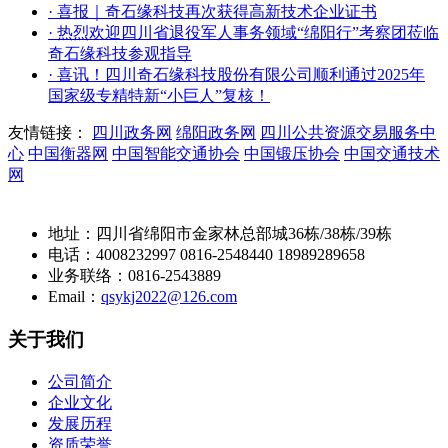
· 喜报｜奇石缘科技再次获得高新技术企业证书
· 热烈欢迎四川省退役军人事务领域“绵阳行”考察团莅临
奇石缘科技参观指导
· 喜讯！四川奇石缘科技股份有限公司顺利通过2025年
国家级专精特新“小巨人”复核！
友情链接：
四川政务网
绵阳政务网
四川公共资源交易服务中
心
中国衡器网
中国智能交通协会
中国锻压协会
中国交通技术
网
地址：四川省绵阳市金家林总部城36栋/38栋/39栋
电话：4008232997 0816-2548440 18989289658
业务联络：0816-2543889
Email：
qsykj2022@126.com
关于我们
公司简介
企业文化
发展历程
资质荣誉