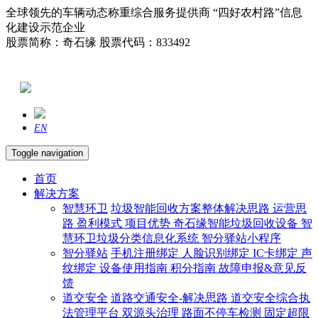
全球领先的车辆动态称重综合服务提供商 “四好农村路”信息
化建设示范企业
股票简称：奇石缘 股票代码：833492
EN
Toggle navigation
首页
解决方案
智慧环卫
垃圾智能回收方案整体解决思路
运营思
路
盈利模式
项目优势
奇石缘智能垃圾回收设备
智
慧环卫垃圾分类信息化系统
智分驿站小程序
智分驿站
手机注册绑定
人脸识别绑定
IC卡绑定
声
纹绑定
设备使用指南
积分指南
故障申报&意见反
馈
道交安全
道路交通安全-解决思路
道交安全综合执
法管理平台
双源头治理
路面不停车检测
固定超限