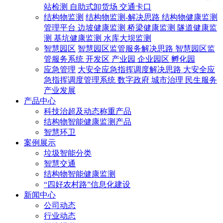
站检测
自助式卸货场
交通卡口
结构物监测
结构物监测-解决思路
结构物健康监测
管理平台
边坡健康监测
桥梁健康监测
隧道健康监
测
基坑健康监测
水库大坝监测
智慧园区
智慧园区监管服务解决思路
智慧园区监
管服务系统
开发区
产业园
企业园区
孵化园
应急管理
大安全应急指挥调度解决思路
大安全应
急指挥调度管理系统
数字政府
城市治理
民生服务
产业发展
产品中心
科技治超及动态称重产品
结构物智能健康监测产品
智慧环卫
案例展示
垃圾智能分类
智慧交通
结构物智能健康监测
“四好农村路”信息化建设
新闻中心
公司动态
行业动态