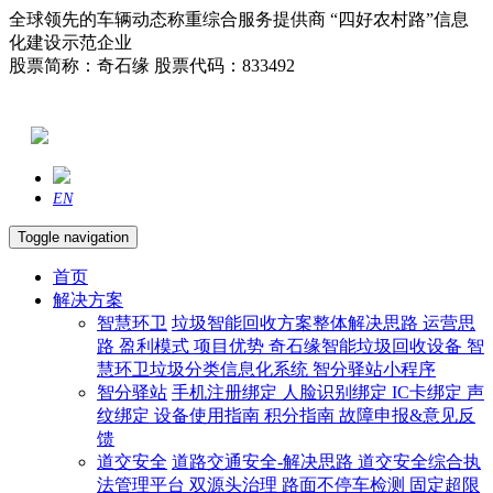
全球领先的车辆动态称重综合服务提供商 “四好农村路”信息
化建设示范企业
股票简称：奇石缘 股票代码：833492
EN
Toggle navigation
首页
解决方案
智慧环卫
垃圾智能回收方案整体解决思路
运营思
路
盈利模式
项目优势
奇石缘智能垃圾回收设备
智
慧环卫垃圾分类信息化系统
智分驿站小程序
智分驿站
手机注册绑定
人脸识别绑定
IC卡绑定
声
纹绑定
设备使用指南
积分指南
故障申报&意见反
馈
道交安全
道路交通安全-解决思路
道交安全综合执
法管理平台
双源头治理
路面不停车检测
固定超限