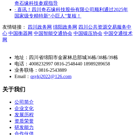
奇石缘科技参观指导
· 喜讯！四川奇石缘科技股份有限公司顺利通过2025年
国家级专精特新“小巨人”复核！
友情链接：
四川政务网
绵阳政务网
四川公共资源交易服务中
心
中国衡器网
中国智能交通协会
中国锻压协会
中国交通技术
网
地址：四川省绵阳市金家林总部城36栋/38栋/39栋
电话：4008232997 0816-2548440 18989289658
业务联络：0816-2543889
Email：
qsykj2022@126.com
关于我们
公司简介
企业文化
发展历程
资质荣誉
研发能力
合作伙伴