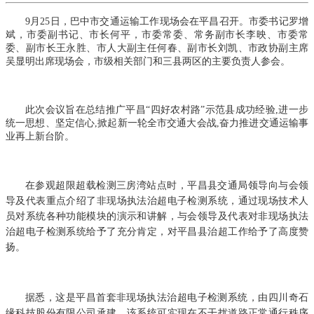
9月25日，巴中市交通运输工作现场会在平昌召开。市委书记罗增
斌，市委副书记、市长何平，市委常委、常务副市长李映、市委常
委、副市长王永胜、市人大副主任何春、副市长刘凯、市政协副主席
吴显明出席现场会，市级相关部门和三县两区的主要负责人参会。
此次会议旨在
总结推广平昌
“四好农村路”示范县成功经验,进一步
统一思想、坚定信心,掀起新一轮
全
市交通大会战
,奋力推进
交通运输事
业再上新台阶。
在参观超限超载检测三房湾站点时，平昌县交通局领导向与会领
导及代表重点介绍了非现场执法治超电子检测系统，通过现场技术人
员对系统各种功能模块的演示和讲解，与会领导及代表对非现场执法
治超电子检测系统给予了充分肯定，对平昌县治超工作给予了高度赞
扬。
据悉，这是平昌首套非现场执法治超电子检测系统，由四川奇石
缘科技股份有限公司承建。该系统可实现在不干扰道路正常通行秩序