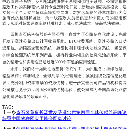
中心管理子系统、及相配套的通信子系统和供电子系统。公司能根据
路政工作的实际需求,进行专业定制化开发，新增加相应功能模块，建
立起一个全天候的超载车辆监控网络，对货运车辆的违章超载行为实
施有效的检测和监控，为一线路政人员提供更加快捷方便的应用模
式，实现对超限运输车辆精准打击，减少执法成本，提高执法效率。
四川奇石缘科技股份有限公司一直致力于公路信息化建设，先后
开发了高速公路出口计重收费系统、ETC收费系统、高速公路入口劝
返系统、超限高速预检系统、超限检测非现场执法综合系统、桥梁保
护综合检测系统等系列产品，拥有行业内领先的信息化治超系统，平
台的稳定性和实用性已通过近3000个车道的应用验证。
未来，我们将一如既往地坚持“依托军工，为民服务；持续改进、
精益求精；精准测控，全球共享”的经
营理念，紧紧围绕公路信息化建
设，充分利用资本市场的资源优势，进一步完善公司产品结构和提高
公司核心竞争力，巩固公司的优势地位，使公司成为全国高速公路信
息化建设领域的领军企业。
TAG:
上一条
奇石缘董事长汤世友受邀出席第四届全球传感器高峰论
坛暨中国物联网应用峰会圆桌讨论
下一条
促进科技治超及非现场执法产业健康发展┃奇石缘在行