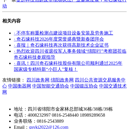
动
相关内容
· 不停车称重检测点建设项目设备安装及劳务施工
· 奇石缘科技2026年度荣誉盛典暨新春团拜会
· 喜报｜奇石缘科技再次获得高新技术企业证书
· 热烈欢迎四川省退役军人事务领域“绵阳行”考察团莅临
奇石缘科技参观指导
· 喜讯！四川奇石缘科技股份有限公司顺利通过2025年
国家级专精特新“小巨人”复核！
友情链接：
四川政务网
绵阳政务网
四川公共资源交易服务中
心
中国衡器网
中国智能交通协会
中国锻压协会
中国交通技术
网
地址：四川省绵阳市金家林总部城36栋/38栋/39栋
电话：4008232997 0816-2548440 18989289658
业务联络：0816-2543889
Email：
qsykj2022@126.com