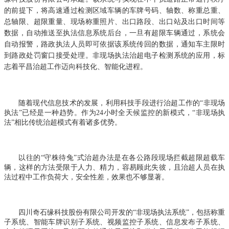
的前提下，将高速通过检测区域车辆的车牌号码、轴数、称重总重、
总轴限、超限重量、现场称重照片、出口路段、出口站及出口时间等
数据，自动推送至执法信息系统后台，一旦有超限车辆通过，系统会
自动报警，路政执法人员即可依据该系统传回的数据，通知车主限时
到路政处罚窗口接受处理。非现场执法治超电子检测系统的应用，标
志着平昌治超工作迈向科技化、智能化进程。
随着现代信息技术的发展，利用科技手段进行治超工作的
“非现场
执法”已经是一种趋势。作为24小时全天候监控的新模式，“非现场执
法”相比传统治超模式有着诸多优势。
以往的
“守株待兔”式治超办法是在各公路段现场拦截超限超载车
辆，这样的方法受限于人力、精力，容易顾此失彼，且治超人员在执
法过程中工作负荷大，安全性差，效果也不够显著。
四川奇石缘科技股份有限公司开发的
“非现场执法系统”，包括称重
子系统、智能车牌识别子系统、视频监控子系统、信息发布子系统、