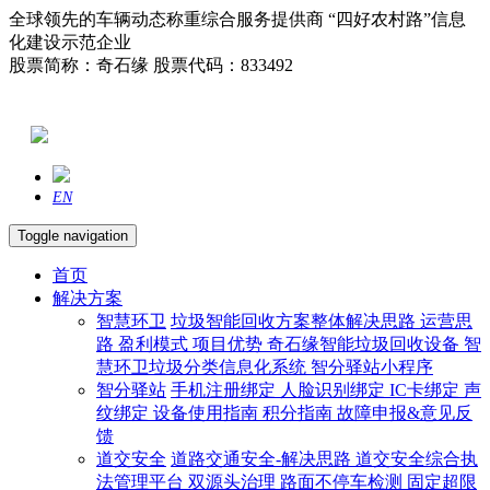
全球领先的车辆动态称重综合服务提供商 “四好农村路”信息
化建设示范企业
股票简称：奇石缘 股票代码：833492
EN
Toggle navigation
首页
解决方案
智慧环卫
垃圾智能回收方案整体解决思路
运营思
路
盈利模式
项目优势
奇石缘智能垃圾回收设备
智
慧环卫垃圾分类信息化系统
智分驿站小程序
智分驿站
手机注册绑定
人脸识别绑定
IC卡绑定
声
纹绑定
设备使用指南
积分指南
故障申报&意见反
馈
道交安全
道路交通安全-解决思路
道交安全综合执
法管理平台
双源头治理
路面不停车检测
固定超限