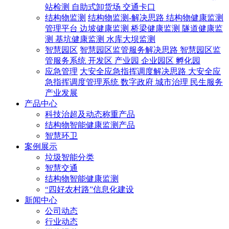
站检测
自助式卸货场
交通卡口
结构物监测
结构物监测-解决思路
结构物健康监测
管理平台
边坡健康监测
桥梁健康监测
隧道健康监
测
基坑健康监测
水库大坝监测
智慧园区
智慧园区监管服务解决思路
智慧园区监
管服务系统
开发区
产业园
企业园区
孵化园
应急管理
大安全应急指挥调度解决思路
大安全应
急指挥调度管理系统
数字政府
城市治理
民生服务
产业发展
产品中心
科技治超及动态称重产品
结构物智能健康监测产品
智慧环卫
案例展示
垃圾智能分类
智慧交通
结构物智能健康监测
“四好农村路”信息化建设
新闻中心
公司动态
行业动态