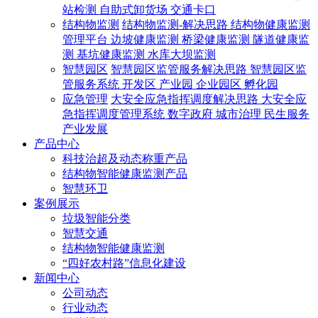
站检测
自助式卸货场
交通卡口
结构物监测
结构物监测-解决思路
结构物健康监测
管理平台
边坡健康监测
桥梁健康监测
隧道健康监
测
基坑健康监测
水库大坝监测
智慧园区
智慧园区监管服务解决思路
智慧园区监
管服务系统
开发区
产业园
企业园区
孵化园
应急管理
大安全应急指挥调度解决思路
大安全应
急指挥调度管理系统
数字政府
城市治理
民生服务
产业发展
产品中心
科技治超及动态称重产品
结构物智能健康监测产品
智慧环卫
案例展示
垃圾智能分类
智慧交通
结构物智能健康监测
“四好农村路”信息化建设
新闻中心
公司动态
行业动态