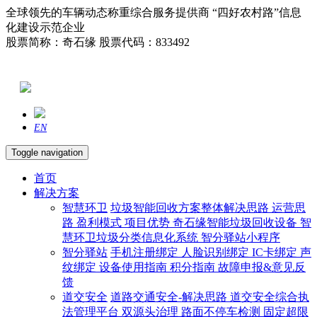
全球领先的车辆动态称重综合服务提供商 “四好农村路”信息
化建设示范企业
股票简称：奇石缘 股票代码：833492
EN
Toggle navigation
首页
解决方案
智慧环卫
垃圾智能回收方案整体解决思路
运营思
路
盈利模式
项目优势
奇石缘智能垃圾回收设备
智
慧环卫垃圾分类信息化系统
智分驿站小程序
智分驿站
手机注册绑定
人脸识别绑定
IC卡绑定
声
纹绑定
设备使用指南
积分指南
故障申报&意见反
馈
道交安全
道路交通安全-解决思路
道交安全综合执
法管理平台
双源头治理
路面不停车检测
固定超限