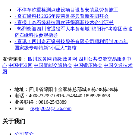
· 不停车称重检测点建设项目设备安装及劳务施工
· 奇石缘科技2026年度荣誉盛典暨新春团拜会
· 喜报｜奇石缘科技再次获得高新技术企业证书
· 热烈欢迎四川省退役军人事务领域“绵阳行”考察团莅临
奇石缘科技参观指导
· 喜讯！四川奇石缘科技股份有限公司顺利通过2025年
国家级专精特新“小巨人”复核！
友情链接：
四川政务网
绵阳政务网
四川公共资源交易服务中
心
中国衡器网
中国智能交通协会
中国锻压协会
中国交通技术
网
地址：四川省绵阳市金家林总部城36栋/38栋/39栋
电话：4008232997 0816-2548440 18989289658
业务联络：0816-2543889
Email：
qsykj2022@126.com
关于我们
公司简介