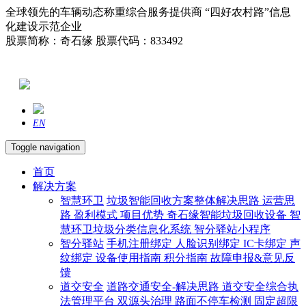
全球领先的车辆动态称重综合服务提供商 “四好农村路”信息
化建设示范企业
股票简称：奇石缘 股票代码：833492
EN
Toggle navigation
首页
解决方案
智慧环卫
垃圾智能回收方案整体解决思路
运营思
路
盈利模式
项目优势
奇石缘智能垃圾回收设备
智
慧环卫垃圾分类信息化系统
智分驿站小程序
智分驿站
手机注册绑定
人脸识别绑定
IC卡绑定
声
纹绑定
设备使用指南
积分指南
故障申报&意见反
馈
道交安全
道路交通安全-解决思路
道交安全综合执
法管理平台
双源头治理
路面不停车检测
固定超限