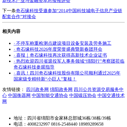
新技术产业与金融资本对接推进会
下一条
奇石缘科技受邀参加“2014中国科技城电子信息产业链
配套合作”对接会
相关内容
· 不停车称重检测点建设项目设备安装及劳务施工
· 奇石缘科技2026年度荣誉盛典暨新春团拜会
· 喜报｜奇石缘科技再次获得高新技术企业证书
· 热烈欢迎四川省退役军人事务领域“绵阳行”考察团莅临
奇石缘科技参观指导
· 喜讯！四川奇石缘科技股份有限公司顺利通过2025年
国家级专精特新“小巨人”复核！
友情链接：
四川政务网
绵阳政务网
四川公共资源交易服务中
心
中国衡器网
中国智能交通协会
中国锻压协会
中国交通技术
网
地址：四川省绵阳市金家林总部城36栋/38栋/39栋
电话：4008232997 0816-2548440 18989289658