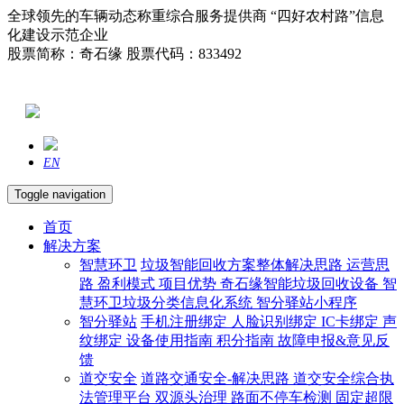
全球领先的车辆动态称重综合服务提供商 “四好农村路”信息
化建设示范企业
股票简称：奇石缘 股票代码：833492
EN
Toggle navigation
首页
解决方案
智慧环卫
垃圾智能回收方案整体解决思路
运营思
路
盈利模式
项目优势
奇石缘智能垃圾回收设备
智
慧环卫垃圾分类信息化系统
智分驿站小程序
智分驿站
手机注册绑定
人脸识别绑定
IC卡绑定
声
纹绑定
设备使用指南
积分指南
故障申报&意见反
馈
道交安全
道路交通安全-解决思路
道交安全综合执
法管理平台
双源头治理
路面不停车检测
固定超限