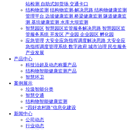
站检测
自助式卸货场
交通卡口
结构物监测
结构物监测-解决思路
结构物健康监测
管理平台
边坡健康监测
桥梁健康监测
隧道健康监
测
基坑健康监测
水库大坝监测
智慧园区
智慧园区监管服务解决思路
智慧园区监
管服务系统
开发区
产业园
企业园区
孵化园
应急管理
大安全应急指挥调度解决思路
大安全应
急指挥调度管理系统
数字政府
城市治理
民生服务
产业发展
产品中心
科技治超及动态称重产品
结构物智能健康监测产品
智慧环卫
案例展示
垃圾智能分类
智慧交通
结构物智能健康监测
“四好农村路”信息化建设
新闻中心
公司动态
行业动态