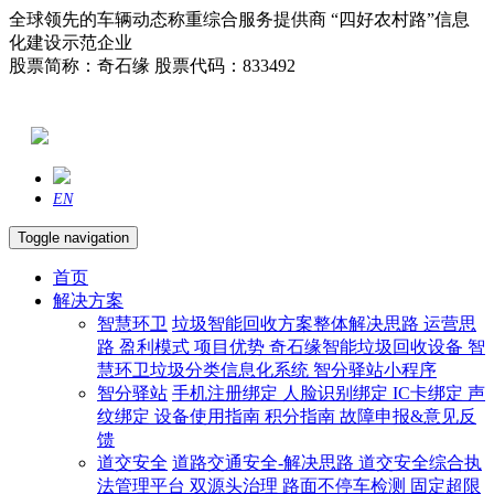
全球领先的车辆动态称重综合服务提供商 “四好农村路”信息
化建设示范企业
股票简称：奇石缘 股票代码：833492
EN
Toggle navigation
首页
解决方案
智慧环卫
垃圾智能回收方案整体解决思路
运营思
路
盈利模式
项目优势
奇石缘智能垃圾回收设备
智
慧环卫垃圾分类信息化系统
智分驿站小程序
智分驿站
手机注册绑定
人脸识别绑定
IC卡绑定
声
纹绑定
设备使用指南
积分指南
故障申报&意见反
馈
道交安全
道路交通安全-解决思路
道交安全综合执
法管理平台
双源头治理
路面不停车检测
固定超限