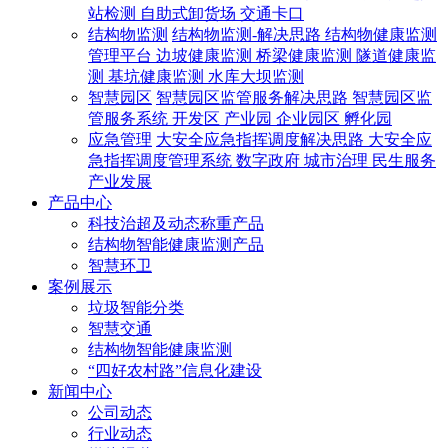
站检测
自助式卸货场
交通卡口
结构物监测
结构物监测-解决思路
结构物健康监测
管理平台
边坡健康监测
桥梁健康监测
隧道健康监
测
基坑健康监测
水库大坝监测
智慧园区
智慧园区监管服务解决思路
智慧园区监
管服务系统
开发区
产业园
企业园区
孵化园
应急管理
大安全应急指挥调度解决思路
大安全应
急指挥调度管理系统
数字政府
城市治理
民生服务
产业发展
产品中心
科技治超及动态称重产品
结构物智能健康监测产品
智慧环卫
案例展示
垃圾智能分类
智慧交通
结构物智能健康监测
“四好农村路”信息化建设
新闻中心
公司动态
行业动态