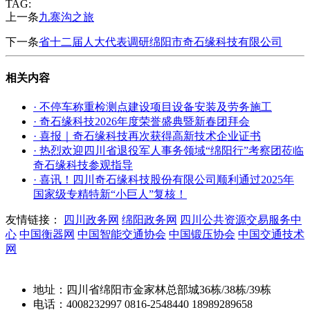
TAG:
上一条
九寨沟之旅
下一条
省十二届人大代表调研绵阳市奇石缘科技有限公司
相关内容
· 不停车称重检测点建设项目设备安装及劳务施工
· 奇石缘科技2026年度荣誉盛典暨新春团拜会
· 喜报｜奇石缘科技再次获得高新技术企业证书
· 热烈欢迎四川省退役军人事务领域“绵阳行”考察团莅临
奇石缘科技参观指导
· 喜讯！四川奇石缘科技股份有限公司顺利通过2025年
国家级专精特新“小巨人”复核！
友情链接：
四川政务网
绵阳政务网
四川公共资源交易服务中
心
中国衡器网
中国智能交通协会
中国锻压协会
中国交通技术
网
地址：四川省绵阳市金家林总部城36栋/38栋/39栋
电话：4008232997 0816-2548440 18989289658