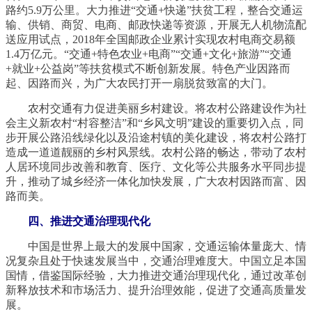
路约5.9万公里。大力推进“交通+快递”扶贫工程，整合交通运
输、供销、商贸、电商、邮政快递等资源，开展无人机物流配
送应用试点，2018年全国邮政企业累计实现农村电商交易额
1.4万亿元。“交通+特色农业+电商”“交通+文化+旅游”“交通
+就业+公益岗”等扶贫模式不断创新发展。特色产业因路而
起、因路而兴，为广大农民打开一扇脱贫致富的大门。
农村交通有力促进美丽乡村建设。将农村公路建设作为社
会主义新农村“村容整洁”和“乡风文明”建设的重要切入点，同
步开展公路沿线绿化以及沿途村镇的美化建设，将农村公路打
造成一道道靓丽的乡村风景线。农村公路的畅达，带动了农村
人居环境同步改善和教育、医疗、文化等公共服务水平同步提
升，推动了城乡经济一体化加快发展，广大农村因路而富、因
路而美。
四、推进交通治理现代化
中国是世界上最大的发展中国家，交通运输体量庞大、情
况复杂且处于快速发展当中，交通治理难度大。中国立足本国
国情，借鉴国际经验，大力推进交通治理现代化，通过改革创
新释放技术和市场活力、提升治理效能，促进了交通高质量发
展。