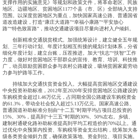
支撑作用的实施意见》等规划和政策文件，将革命老区、民族
地区、边疆地区、贫困地区1177个县（市、区）全部纳入支持
范围。以深度贫困地区为重点，加快国家高速公路、普通国省
道改造建设，打造“康庄大道路”“幸福小康路”“平安放心
路”“特色致富路”，推动交通建设项目尽量向进村入户倾斜。
创新精准交通脱贫模式。加强统筹设计，建立健全五年规
划、三年行动计划、年度计划相互衔接的规划计划体系，分省
细化年度计划，建立台账，压茬推进。加大“扶志”“扶智”工作
力度，做好对贫困地区干部群众的宣传、教育、培训、科技推
广，动员鼓励贫困群众参与农村公路建设，吸纳贫困家庭劳动
力参与护路等工作。
持续加大交通扶贫资金投入。大幅提高贫困地区交通建设
中央投资补助标准，2012年至2020年安排贫困地区公路建设的
车购税资金超过1.46万亿元，占同期全国公路建设车购税资金
的61.3%，带动全社会投入超过5.13万亿元。国家高速公路、
普通国道补助标准分别由“十二五”时期平均占项目总投资的
15%、30%，提高到“十三五”时期的30%、50%左右。乡镇、
建制村通硬化路补助标准提高到平均工程造价的70%以上。通
过优化中央预算内投资、车购税等资金支出结构，统筹加大各
级各类资金倾斜力度，确保政策落地、资金到位、项目实施。