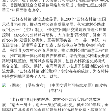
善。贫困地区综合交通运输网络加快形成，曾经“山里山外两
重天”的局面彻底改变。
“四好农村路”建设成效显著。以200个“四好农村路”全国
示范县为引领，推动农村公路高质量发展。落实农村公路建
设“七公开”（注2）制度，强化贫困地区交通建设管理和质量
控制，优化农村公路路网结构，大力推进“路长制”，健全“四
好农村路”建设长效机制。完善和落实省、市、县、乡镇、村
五级责任，清晰界定工作职责，结合事业单位和乡镇机构改
革，完善县乡农村公路管理体制。推动农村公路“满意工程”建
设，推广建养一体化等建设养护模式。结合美丽乡村建设开展
路域环境整治。统筹城乡客运资源，创新农村客运发展模式，
整合交通、邮政、供销、电商等资源，推进了贫困地区农村物
流发展。“四好农村路”建设取得了实实在在的成效，为农村特
别是贫困地区带去了人气、财气。
“出行难”得到有效解决。农村公路建设实现跨越式发
展，“晴天一身土，雨天一身泥”成为历史。截至2019年底，全
国实现了具备条件的乡镇和建制村100%通硬化路；截至2020