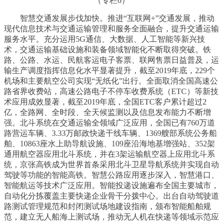
智慧交通发展步伐加快。推进“互联网+”交通发展，推动
现代信息技术与交通运输管理和服务全面融合，提升交通运输
服务水平。充分运用5G通信、大数据、人工智能等新兴技
术，交通运输基础设施和装备领域智能化不断取得突破。铁
路、公路、水运、民航客运电子客票、联网售票日益普及，运
输生产调度指挥信息化水平显著提升，截至2019年底，229个
机场和主要航空公司实现“无纸化”出行。全面取消全国高速公
路省界收费站，高速公路电子不停车收费系统（ETC）等新技
术应用成效显著，截至2019年底，全国ETC客户累计超过2
亿，全路网、全时段、全天候监测以及信息发布能力不断增
强。北斗系统在交通运输全领域广泛应用，全国已有760万道
路营运车辆、3.33万邮政快递干线车辆、1369艘部系统公务船
舶、10863座水上助导航设施、109座沿海地基增强站、352架
通用航空器应用北斗系统，并在3架运输航空器上应用北斗系
统，京张高铁成为世界首条采用北斗卫星导航系统并实现自动
驾驶等功能的智能高铁。智慧公路应用逐步深入，智慧港口、
智能航运等技术广泛应用。智能投递设施遍布全国主要城市，
自动化分拣覆盖主要快递企业骨干分拨中心。出台自动驾驶道
路测试管理规范和封闭测试场地建设指南，颁布智能船舶规
范，建立无人船海上测试场，推动无人机在快递等领域示范应