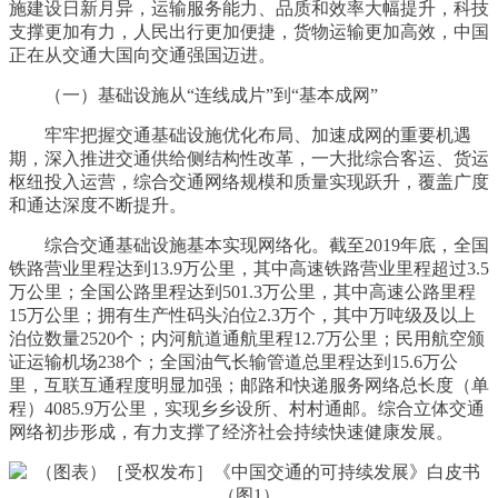
施建设日新月异，运输服务能力、品质和效率大幅提升，科技
支撑更加有力，人民出行更加便捷，货物运输更加高效，中国
正在从交通大国向交通强国迈进。
（一）基础设施从“连线成片”到“基本成网”
牢牢把握交通基础设施优化布局、加速成网的重要机遇
期，深入推进交通供给侧结构性改革，一大批综合客运、货运
枢纽投入运营，综合交通网络规模和质量实现跃升，覆盖广度
和通达深度不断提升。
综合交通基础设施基本实现网络化。截至2019年底，全国
铁路营业里程达到13.9万公里，其中高速铁路营业里程超过3.5
万公里；全国公路里程达到501.3万公里，其中高速公路里程
15万公里；拥有生产性码头泊位2.3万个，其中万吨级及以上
泊位数量2520个；内河航道通航里程12.7万公里；民用航空颁
证运输机场238个；全国油气长输管道总里程达到15.6万公
里，互联互通程度明显加强；邮路和快递服务网络总长度（单
程）4085.9万公里，实现乡乡设所、村村通邮。综合立体交通
网络初步形成，有力支撑了经济社会持续快速健康发展。