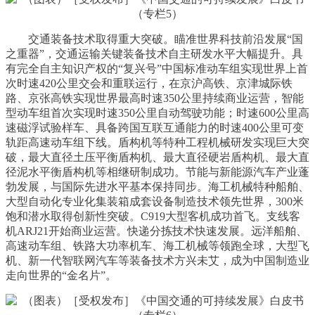
交通装备技术取得重大突破。瞄准世界科技前沿发展“国
之重器”，交通运输关键装备技术自主研发水平大幅提升。具
有完全自主知识产权的“复兴号”中国标准动车组实现世界上首
次时速420公里交会和重联运行，在京沪高铁、京津城际铁
路、京张高铁实现世界最高时速350公里持续商业运营，智能
型动车组首次实现时速350公里自动驾驶功能；时速600公里高
速磁浮试验样车、具备跨国互联互通能力的时速400公里可变
轨距高速动车组下线。盾构机等特种工程机械研发实现巨大突
破，最大直径土压平衡盾构机、最大直径硬岩盾构机、最大直
径泥水平衡盾构机等相继研制成功。节能与新能源汽车产业蓬
勃发展，与国际先进水平基本保持同步。海工机械特种船舶、
大型自动化专业化集装箱成套设备制造技术领先世界，300米
饱和潜水取得创新性突破。C919大型客机成功首飞。支线客
机ARJ21开始商业运营。快递分拣技术快速发展。远洋船舶、
高速动车组、铁路大功率机车、海工机械等领跑全球，大型飞
机、新一代智联网汽车等装备技术方兴未艾，成为中国制造业
走向世界的“金名片”。