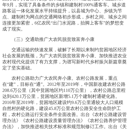
年9月，实现了具备条件的乡镇和建制村100%通客车。城乡道
路客运一体化发展水平持续提升，以县城为中心、乡镇为节
点、建制村为网点的交通网络初步形成，乡村之间、城乡之间
连接更加紧密，6亿农民“出门水泥路，抬脚上客车”的梦想变
成了现实。
（三）交通助推广大农民脱贫致富奔小康
交通运输的快速发展，破解了长期以来制约贫困地区经济
社会发展的瓶颈，为广大农民脱贫致富奔小康、加快推进农业
农村现代化提供了有力支撑，为谱写新时代乡村振兴新篇章奠
定了坚实基础。
农村公路助力广大农民奔小康。农村公路发展，重点
在“建”，目标在“通”。2012年至2019年，中国新改建农村公路
208.6万公里（其中贫困地区约110万公里），农村公路总里程
达到420.1万公里，贫困地区新增5.1万个建制村通硬化路。
2016年至2019年，贫困地区建设约9.6万公里通较大人口规模
自然村的硬化路，建设45.8万公里农村公路安全生命防护工
程，农村公路运行安全条件全面改善。出台《农村公路建设管
理办法》《农村公路建设质量管理办法》《农村公路养护管理
办法》，加快推进相关技术标准和规范制修订工作。出台《关