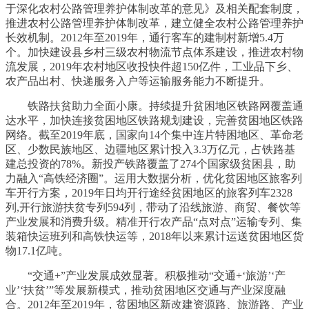
于深化农村公路管理养护体制改革的意见》及相关配套制度，
推进农村公路管理养护体制改革，建立健全农村公路管理养护
长效机制。2012年至2019年，通行客车的建制村新增5.4万
个。加快建设县乡村三级农村物流节点体系建设，推进农村物
流发展，2019年农村地区收投快件超150亿件，工业品下乡、
农产品出村、快递服务入户等运输服务能力不断提升。
铁路扶贫助力全面小康。持续提升贫困地区铁路网覆盖通
达水平，加快连接贫困地区铁路规划建设，完善贫困地区铁路
网络。截至2019年底，国家向14个集中连片特困地区、革命老
区、少数民族地区、边疆地区累计投入3.3万亿元，占铁路基
建总投资的78%。新投产铁路覆盖了274个国家级贫困县，助
力融入“高铁经济圈”。运用大数据分析，优化贫困地区旅客列
车开行方案，2019年日均开行途经贫困地区的旅客列车2328
列,开行旅游扶贫专列594列，带动了沿线旅游、商贸、餐饮等
产业发展和消费升级。精准开行农产品“点对点”运输专列、集
装箱快运班列和高铁快运等，2018年以来累计运送贫困地区货
物17.1亿吨。
“交通+”产业发展成效显著。积极推动“交通+‘旅游’‘产
业’‘扶贫’”等发展新模式，推动贫困地区交通与产业深度融
合。2012年至2019年，贫困地区新改建资源路、旅游路、产业