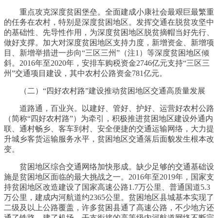
重点攻克深度贫困堡垒。全面建成小康社会最艰巨最繁重
的任务在农村，特别是深度贫困地区。发挥交通在脱贫攻坚中
的基础性、先导性作用，为深度贫困地区脱贫摘帽当好先行、
做好支撑。加大对深度贫困地区支持力度，新增资金、新增项
目、新增举措进一步向“三区三州”（注1）等深度贫困地区倾
斜。2016年至2020年，安排车购税资金2746亿元支持“三区三
州”交通项目建设，其中农村公路资金781亿元。
（二）“四好农村路”建设推动贫困地区交通高质量发展
道路通，百业兴。以建好、管好、护好、运营好农村公路
（简称“四好农村路”）为牵引，积极推进贫困地区建设外通内
联、通村畅乡、客车到村、安全便捷的交通运输网络，大力提
升城乡客货运输服务水平，贫困地区交通落后面貌发生根本改
变。
贫困地区综合交通网络加快形成。缺少足够的交通基础设
施是贫困地区面临的最大挑战之一。2016年至2019年，国家支
持贫困地区改造建设了国家高速公路1.7万公里、普通国道5.3
万公里，建成内河航道约2365公里。贫困地区县城基本实现了
二级及以上公路覆盖，许多贫困县通了高速公路，不少地方还
通了铁路、建了机场，干支衔接的高等级内河航道网络不断完