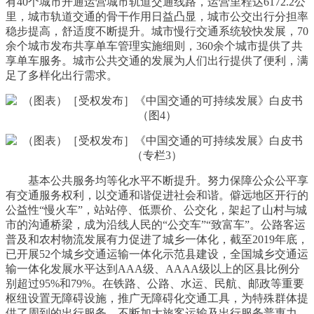
有40个城市开通运营城市轨道交通线路，运营里程达6172.2公
里，城市轨道交通的骨干作用日益凸显，城市公交出行分担率
稳步提高，舒适度不断提升。城市慢行交通系统较快发展，70
余个城市发布共享单车管理实施细则，360余个城市提供了共
享单车服务。城市公共交通的发展为人们出行提供了便利，满
足了多样化出行需求。
基本公共服务均等化水平不断提升。努力保障公众公平享
有交通服务权利，以交通和谐促进社会和谐。僻远地区开行的
公益性“慢火车”，站站停、低票价、公交化，架起了山村与城
市的沟通桥梁，成为沿线人民的“公交车”“致富车”。公路客运
普及和农村物流发展有力促进了城乡一体化，截至2019年底，
已开展52个城乡交通运输一体化示范县建设，全国城乡交通运
输一体化发展水平达到AAA级、AAAA级以上的区县比例分
别超过95%和79%。在铁路、公路、水运、民航、邮政等重要
枢纽设置无障碍设施，推广无障碍化交通工具，为特殊群体提
供了周到的出行服务。不断加大旅客运输及出行服务普惠力