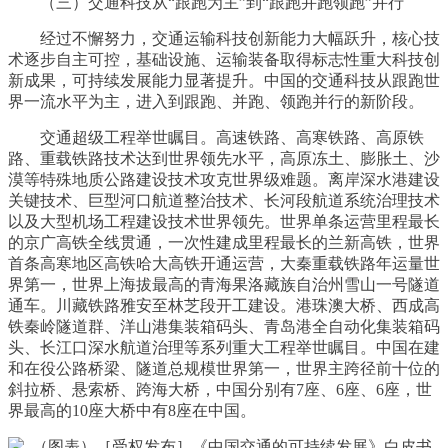
（三）交通科技从“跟跑为主”到“跟跑并跑领跑”并行
经过不懈努力，交通运输科技创新能力大幅跃升，核心技
术逐步自主可控，基础设施、运输装备取得标志性重大科技创
新成果，可持续发展能力显著提升。中国的交通科技从跟跑世
界一流水平为主，进入到跟跑、并跑、领跑并行的新阶段。
交通超级工程举世瞩目。高速铁路、高寒铁路、高原铁
路、重载铁路技术达到世界领先水平，高原冻土、膨胀土、沙
漠等特殊地质公路建设技术攻克世界级难题。离岸深水港建设
关键技术、巨型河口航道整治技术、长河段航道系统治理技术
以及大型机场工程建设技术世界领先。世界单条运营里程最长
的京广高铁全线贯通，一次性建成里程最长的兰新高铁，世界
首条高寒地区高铁哈大高铁开通运营，大秦重载铁路年运量世
界第一，世界上海拔最高的青海果洛藏族自治州雪山一号隧道
通车。川藏铁路雅安至林芝段开工建设。港珠澳大桥、西成高
铁秦岭隧道群、洋山港集装箱码头、青岛港全自动化集装箱码
头、长江口深水航道治理等系列重大工程举世瞩目。中国在建
和在役公路桥梁、隧道总规模世界第一，世界主跨径前十位的
斜拉桥、悬索桥、跨海大桥，中国分别有7座、6座、6座，世
界最高的10座大桥中有8座在中国。