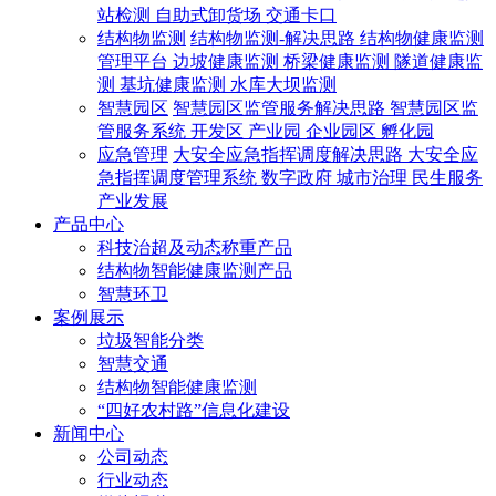
站检测
自助式卸货场
交通卡口
结构物监测
结构物监测-解决思路
结构物健康监测
管理平台
边坡健康监测
桥梁健康监测
隧道健康监
测
基坑健康监测
水库大坝监测
智慧园区
智慧园区监管服务解决思路
智慧园区监
管服务系统
开发区
产业园
企业园区
孵化园
应急管理
大安全应急指挥调度解决思路
大安全应
急指挥调度管理系统
数字政府
城市治理
民生服务
产业发展
产品中心
科技治超及动态称重产品
结构物智能健康监测产品
智慧环卫
案例展示
垃圾智能分类
智慧交通
结构物智能健康监测
“四好农村路”信息化建设
新闻中心
公司动态
行业动态