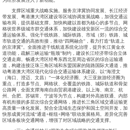
为经济发展注入了新动能。
支撑区域重大战略实施。服务京津冀协同发展、长江经济
带发展、粤港澳大湾区建设等区域协调发展战略，加强交通运
输布局，提供基础支撑。加快构建以首都为核心的多节点、网
格状世界级城市群交通体系，加快建设雄安新区一流的综合交
通运输体系。强化干线铁路、城际铁路、市域（郊）铁路、城
市轨道交通的高效衔接，推动“四网融合”，着力打造“轨道上
的京津冀”。全面推进干线航道系统化治理，提升长江黄金水
道功能，疏解三峡运输“瓶颈”制约，建设长江经济带综合立体
交通走廊。畅通大湾区经粤东西北至周边省区的综合运输通
道，构建连接泛珠三角区域和东盟国家的陆路国际大通道，推
动粤港澳大湾区现代化综合交通运输体系建设。以“海澄文
（海口、澄迈、文昌）”一体化经济圈、大三亚旅游经济圈为
重点，打造多节点、网格状、全覆盖的铁路、城际轨道和骨架
公路网，全面支撑海南自由贸易港建设。以上海、南京、杭
州、合肥、苏锡常、宁波等为节点，构建对外高效联通、内部
有机衔接的多层次综合交通网络，推进长三角区域交通运输更
高质量一体化发展。契合全流域生态保护和国土空间开发，加
快形成黄河流域“通道+枢纽+网络”联动发展格局。差异化完善
区域各板块交通网络，增强了对区域战略的交通支撑。