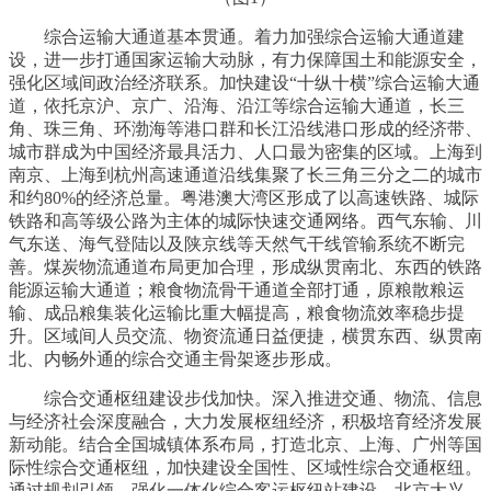
综合运输大通道基本贯通。着力加强综合运输大通道建
设，进一步打通国家运输大动脉，有力保障国土和能源安全，
强化区域间政治经济联系。加快建设“十纵十横”综合运输大通
道，依托京沪、京广、沿海、沿江等综合运输大通道，长三
角、珠三角、环渤海等港口群和长江沿线港口形成的经济带、
城市群成为中国经济最具活力、人口最为密集的区域。上海到
南京、上海到杭州高速通道沿线集聚了长三角三分之二的城市
和约80%的经济总量。粤港澳大湾区形成了以高速铁路、城际
铁路和高等级公路为主体的城际快速交通网络。西气东输、川
气东送、海气登陆以及陕京线等天然气干线管输系统不断完
善。煤炭物流通道布局更加合理，形成纵贯南北、东西的铁路
能源运输大通道；粮食物流骨干通道全部打通，原粮散粮运
输、成品粮集装化运输比重大幅提高，粮食物流效率稳步提
升。区域间人员交流、物资流通日益便捷，横贯东西、纵贯南
北、内畅外通的综合交通主骨架逐步形成。
综合交通枢纽建设步伐加快。深入推进交通、物流、信息
与经济社会深度融合，大力发展枢纽经济，积极培育经济发展
新动能。结合全国城镇体系布局，打造北京、上海、广州等国
际性综合交通枢纽，加快建设全国性、区域性综合交通枢纽。
通过规划引领，强化一体化综合客运枢纽站建设，北京大兴、