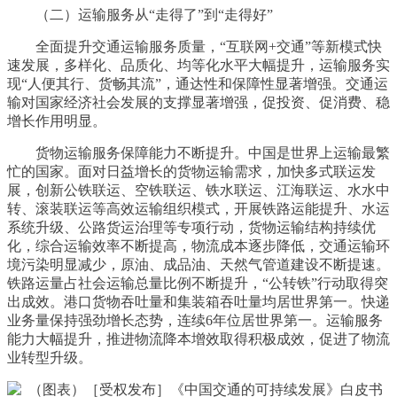
（二）运输服务从“走得了”到“走得好”
全面提升交通运输服务质量，“互联网+交通”等新模式快
速发展，多样化、品质化、均等化水平大幅提升，运输服务实
现“人便其行、货畅其流”，通达性和保障性显著增强。交通运
输对国家经济社会发展的支撑显著增强，促投资、促消费、稳
增长作用明显。
货物运输服务保障能力不断提升。中国是世界上运输最繁
忙的国家。面对日益增长的货物运输需求，加快多式联运发
展，创新公铁联运、空铁联运、铁水联运、江海联运、水水中
转、滚装联运等高效运输组织模式，开展铁路运能提升、水运
系统升级、公路货运治理等专项行动，货物运输结构持续优
化，综合运输效率不断提高，物流成本逐步降低，交通运输环
境污染明显减少，原油、成品油、天然气管道建设不断提速。
铁路运量占社会运输总量比例不断提升，“公转铁”行动取得突
出成效。港口货物吞吐量和集装箱吞吐量均居世界第一。快递
业务量保持强劲增长态势，连续6年位居世界第一。运输服务
能力大幅提升，推进物流降本增效取得积极成效，促进了物流
业转型升级。