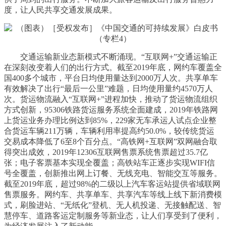
度，让人民共享交通发展成果。
交通运输新业态新模式不断涌现。“互联网+”交通运输正
在深刻改变着人们的出行方式。截至2019年底，网约车覆盖全
国400多个城市，平台日均使用量达到2000万人次。共享单车
有效解决了出行“最后一公里”难题，日均使用量约4570万人
次。货运物流融入“互联网+”进程加快，推动了货运物流组织
方式创新，95306铁路货运服务系统全面建成，2019年铁路网
上货运业务办理比例达到85%，229家无车承运人试点企业整
合货运车辆211万辆，车辆利用率提高约50.0%，较传统货运
交易成本降低了6至8个百分点。“高铁网+互联网”双网融合取
得突出成效，2019年12306互联网售票系统售票超过35.7亿
张；电子客票基本实现全覆盖；高铁站车正逐步实现WIFI信
号全覆盖，创新推出网上订餐、无线充电、智能交互等服务。
截至2019年底，超过98%的二级以上汽车客运站提供省域联网
售票服务。网约车、共享单车、共享汽车等线上线下新消费模
式，刷脸进站、“无纸化”登机、无人机投递、无接触配送、智
慧停车、道路客运定制服务等新业态，让人们享受到了便利，