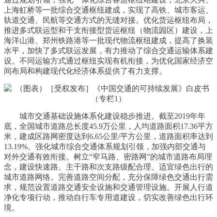
上海虹桥等一批综合交通枢纽建成，实现了高铁、城市客运、
轨道交通、民航等交通方式的无缝对接。优化货运枢纽布局，
推进多式联运型和干支衔接型货运枢纽（物流园区）建设，上
海洋山港、郑州铁路港等一批现代物流枢纽建成，提高了换装
水平，加快了多式联运发展，有力推动了综合交通运输体系建
设。不同运输方式通过枢纽实现有机衔接，为优化国家经济空
间布局和构建现代化经济体系提供了有力支撑。
城市交通基础设施体系化建设稳步推进。截至2019年年
底，全国城市道路总长度45.9万公里，人均道路面积17.36平方
米，建成区路网密度达到6.65公里/平方公里，道路面积率达到
13.19%。强化城市综合交通体系规划引领，加强内部交通与
对外交通有效衔接。树立“窄马路、密路网”的城市道路布局理
念，建设快速路、主干路和次支路级配合理、适宜绿色出行的
城市道路网络。完善道路空间分配，充分保障绿色交通出行需
求，规范设置道路交通安全设施和交通管理设施。开展人行道
净化专项行动，推动自行车专用道建设，切实改善绿色出行环
境。