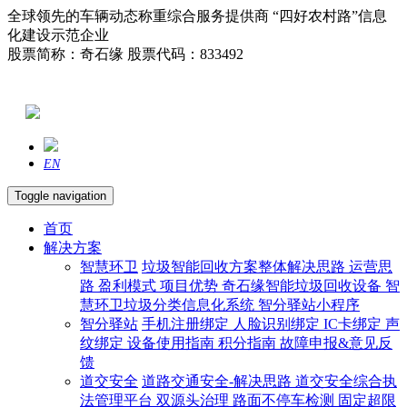
全球领先的车辆动态称重综合服务提供商 “四好农村路”信息
化建设示范企业
股票简称：奇石缘 股票代码：833492
EN
Toggle navigation
首页
解决方案
智慧环卫
垃圾智能回收方案整体解决思路
运营思
路
盈利模式
项目优势
奇石缘智能垃圾回收设备
智
慧环卫垃圾分类信息化系统
智分驿站小程序
智分驿站
手机注册绑定
人脸识别绑定
IC卡绑定
声
纹绑定
设备使用指南
积分指南
故障申报&意见反
馈
道交安全
道路交通安全-解决思路
道交安全综合执
法管理平台
双源头治理
路面不停车检测
固定超限