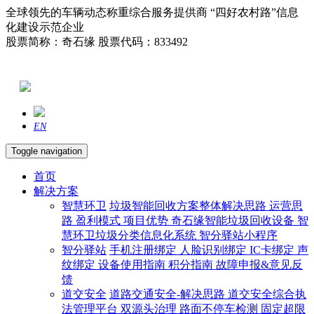
全球领先的车辆动态称重综合服务提供商 “四好农村路”信息
化建设示范企业
股票简称：奇石缘 股票代码：833492
EN
Toggle navigation
首页
解决方案
智慧环卫
垃圾智能回收方案整体解决思路
运营思
路
盈利模式
项目优势
奇石缘智能垃圾回收设备
智
慧环卫垃圾分类信息化系统
智分驿站小程序
智分驿站
手机注册绑定
人脸识别绑定
IC卡绑定
声
纹绑定
设备使用指南
积分指南
故障申报&意见反
馈
道交安全
道路交通安全-解决思路
道交安全综合执
法管理平台
双源头治理
路面不停车检测
固定超限