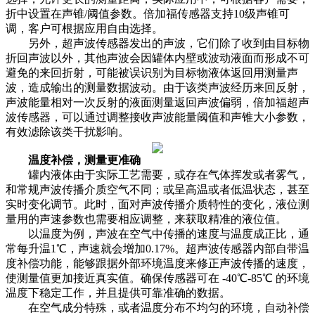
折中设置在声锥/阈值参数。倍加福传感器支持10级声锥可
调，客户可根据应用自由选择。
另外，超声波传感器发出的声波，它们除了收到由目标物
折回声波以外，其他声波会因罐体内壁或波动液面而形成不可
避免的来回折射，可能被误识别为目标物液体返回用测量声
波，造成输出的测量数据波动。由于该类声波经历来回反射，
声波能量相对一次反射的液面测量返回声波偏弱，倍加福超声
波传感器，可以通过调整接收声波能量阈值和声锥大小参数，
有效滤除该类干扰影响。
温度补偿，测量更准确
罐内液体由于实际工艺需要，或存在气体挥发或者雾气，
和常规声波传播介质空气不同；或呈高温或者低温状态，甚至
实时变化调节。此时，面对声波传播介质特性的变化，液位测
量用的声速参数也需要相应调整，来获取精准的液位值。
以温度为例，声波在空气中传播的速度与温度成正比，通
常每升温1℃，声速就会增加0.17%。超声波传感器内部自带温
度补偿功能，能够跟据外部环境温度来修正声波传播的速度，
使测量值更加接近真实值。确保传感器可在 -40℃-85℃ 的环境
温度下稳定工作，并且提供可靠准确的数据。
在空气成分特殊，或者温度分布不均匀的环境，自动补偿