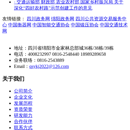
· 交通运输部 财政部 农业农村部 国家乡村振兴局 关于
深化“四好农村路”示范创建工作的意见
友情链接：
四川政务网
绵阳政务网
四川公共资源交易服务中
心
中国衡器网
中国智能交通协会
中国锻压协会
中国交通技术
网
地址：四川省绵阳市金家林总部城36栋/38栋/39栋
电话：4008232997 0816-2548440 18989289658
业务联络：0816-2543889
Email：
qsykj2022@126.com
关于我们
公司简介
企业文化
发展历程
资质荣誉
研发能力
合作伙伴
联系方式