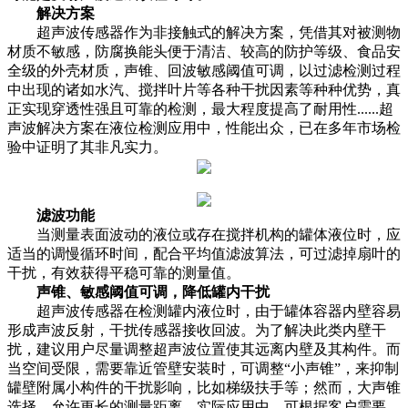
解决方案
超声波传感器作为非接触式的解决方案，凭借其对被测物
材质不敏感，防腐换能头便于清洁、较高的防护等级、食品安
全级的外壳材质，声锥、回波敏感阈值可调，以过滤检测过程
中出现的诸如水汽、搅拌叶片等各种干扰因素等种种优势，真
正实现穿透性强且可靠的检测，最大程度提高了耐用性......超
声波解决方案在液位检测应用中，性能出众，已在多年市场检
验中证明了其非凡实力。
滤波功能
当测量表面波动的液位或存在搅拌机构的罐体液位时，应
适当的调慢循环时间，配合平均值滤波算法，可过滤掉扇叶的
干扰，有效获得平稳可靠的测量值。
声锥、敏感阈值可调，降低罐内干扰
超声波传感器在检测罐内液位时，由于罐体容器内壁容易
形成声波反射，干扰传感器接收回波。为了解决此类内壁干
扰，建议用户尽量调整超声波位置使其远离内壁及其构件。而
当空间受限，需要靠近管壁安装时，可调整“小声锥”，来抑制
罐壁附属小构件的干扰影响，比如梯级扶手等；然而，大声锥
选择，允许更长的测量距离，实际应用中，可根据客户需要，