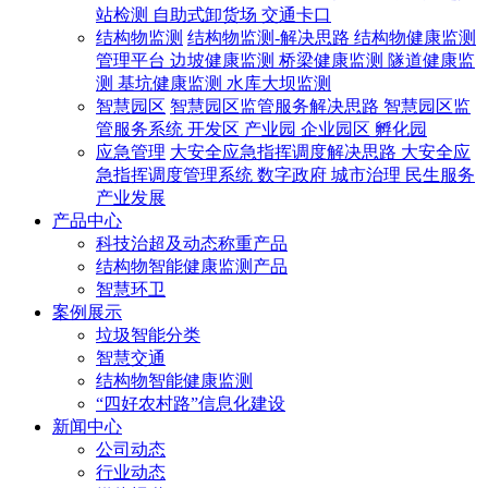
站检测
自助式卸货场
交通卡口
结构物监测
结构物监测-解决思路
结构物健康监测
管理平台
边坡健康监测
桥梁健康监测
隧道健康监
测
基坑健康监测
水库大坝监测
智慧园区
智慧园区监管服务解决思路
智慧园区监
管服务系统
开发区
产业园
企业园区
孵化园
应急管理
大安全应急指挥调度解决思路
大安全应
急指挥调度管理系统
数字政府
城市治理
民生服务
产业发展
产品中心
科技治超及动态称重产品
结构物智能健康监测产品
智慧环卫
案例展示
垃圾智能分类
智慧交通
结构物智能健康监测
“四好农村路”信息化建设
新闻中心
公司动态
行业动态