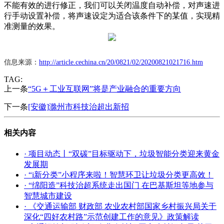
不能有效的进行修正，我们可以关闭温度自动补偿，对声速进
行手动设置补偿，将声速设定为适合该条件下的某值，实现精
准测量的效果。
信息来源：
http://article.cechina.cn/20/0821/02/20200821021716.htm
TAG:
上一条
“5G＋工业互联网”将是产业融合的重要方向
下一条
[安徽]滁州市科技治超出新招
相关内容
· 项目动态丨“双碳”目标驱动下，垃圾智能分类迎来黄金
发展期
· “i新分类”小程序来啦！智慧环卫让垃圾分类更高效！
· “绵阳造”科技治超系统走出国门 在巴基斯坦等地参与
智慧城市建设
· 《交通运输部 财政部 农业农村部国家乡村振兴局关于
深化“四好农村路”示范创建工作的意见》政策解读