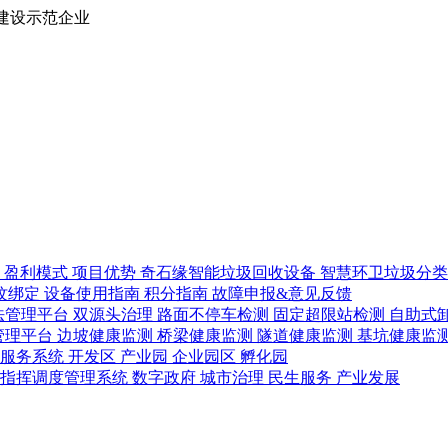
建设示范企业
路
盈利模式
项目优势
奇石缘智能垃圾回收设备
智慧环卫垃圾分
纹绑定
设备使用指南
积分指南
故障申报&意见反馈
法管理平台
双源头治理
路面不停车检测
固定超限站检测
自助式
管理平台
边坡健康监测
桥梁健康监测
隧道健康监测
基坑健康监
管服务系统
开发区
产业园
企业园区
孵化园
急指挥调度管理系统
数字政府
城市治理
民生服务
产业发展