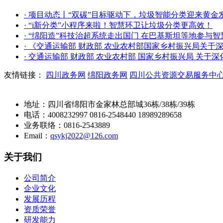
· 项目动态丨“双碳”目标驱动下，垃圾智能分类迎来黄金
· “i新分类”小程序来啦！智慧环卫让垃圾分类更高效！
· “绵阳造”科技治超系统走出国门 在巴基斯坦等地参与
· 《交通运输部 财政部 农业农村部国家乡村振兴局关于
· 交通运输部 财政部 农业农村部 国家乡村振兴局 关于
友情链接：
四川政务网
绵阳政务网
四川公共资源交易服务中
地址：四川省绵阳市金家林总部城36栋/38栋/39栋
电话：4008232997 0816-2548440 18989289658
业务联络：0816-2543889
Email：
qsykj2022@126.com
关于我们
公司简介
企业文化
发展历程
资质荣誉
研发能力