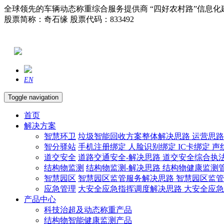
全球领先的车辆动态称重综合服务提供商 “四好农村路”信息化
股票简称：奇石缘 股票代码：833492
EN
Toggle navigation
首页
解决方案
智慧环卫
垃圾智能回收方案整体解决思路
运营思
智分驿站
手机注册绑定
人脸识别绑定
IC卡绑定
声
道交安全
道路交通安全-解决思路
道交安全综合执
结构物监测
结构物监测-解决思路
结构物健康监测
智慧园区
智慧园区监管服务解决思路
智慧园区监
应急管理
大安全应急指挥调度解决思路
大安全应
产品中心
科技治超及动态称重产品
结构物智能健康监测产品