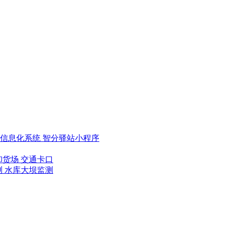
类信息化系统
智分驿站小程序
卸货场
交通卡口
测
水库大坝监测