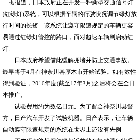
据报道，日本政府正在开发一种新型交
通信
号灯
(
红绿灯
)
系统，可以根据车辆的行驶状况调节绿灯放
行时间的长短。该系统让遵守限速规定的车辆更容
易通过红绿灯管控的路口，而对超速车辆则启动红
灯。
日本政府希望借此缓解拥堵并防止交通事故。
最早将于
4
月在神奈川县厚木市开始试验。如有效性
得到验证，
2016
年度
(
截至
17
年
3
月
)
之后将会在全日
本推广。
试验费用约为数亿日元。为了配合神奈川县警
方，日产汽车开发了试验机器。日产表示，让车辆
自动遵守限速规定的系统在世界上还没有先例。