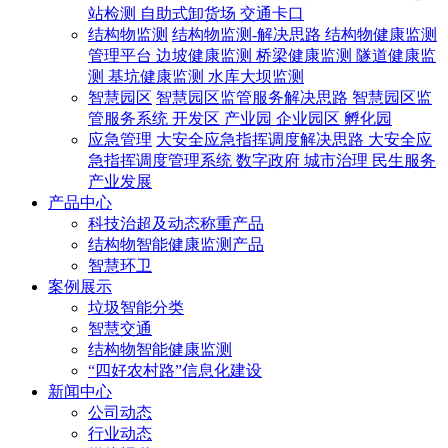
站检测
自助式卸货场
交通卡口
结构物监测
结构物监测-解决思路
结构物健康监测
管理平台
边坡健康监测
桥梁健康监测
隧道健康监
测
基坑健康监测
水库大坝监测
智慧园区
智慧园区监管服务解决思路
智慧园区监
管服务系统
开发区
产业园
企业园区
孵化园
应急管理
大安全应急指挥调度解决思路
大安全应
急指挥调度管理系统
数字政府
城市治理
民生服务
产业发展
产品中心
科技治超及动态称重产品
结构物智能健康监测产品
智慧环卫
案例展示
垃圾智能分类
智慧交通
结构物智能健康监测
“四好农村路”信息化建设
新闻中心
公司动态
行业动态