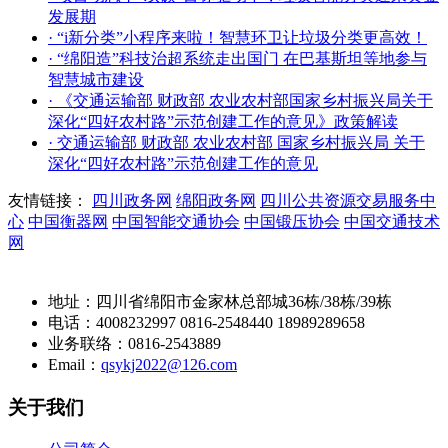
发展期
· “i新分类”小程序来啦！智慧环卫让垃圾分类更高效！
· “绵阳造”科技治超系统走出国门 在巴基斯坦等地参与
智慧城市建设
· 《交通运输部 财政部 农业农村部国家乡村振兴局关于
深化“四好农村路”示范创建工作的意见》政策解读
· 交通运输部 财政部 农业农村部 国家乡村振兴局 关于
深化“四好农村路”示范创建工作的意见
友情链接：
四川政务网
绵阳政务网
四川公共资源交易服务中
心
中国衡器网
中国智能交通协会
中国锻压协会
中国交通技术
网
地址：四川省绵阳市金家林总部城36栋/38栋/39栋
电话：4008232997 0816-2548440 18989289658
业务联络：0816-2543889
Email：
qsykj2022@126.com
关于我们