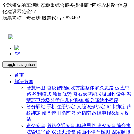
全球领先的车辆动态称重综合服务提供商 “四好农村路”信息
化建设示范企业
股票简称：奇石缘 股票代码：833492
EN
Toggle navigation
首页
解决方案
智慧环卫
垃圾智能回收方案整体解决思路
运营思
路
盈利模式
项目优势
奇石缘智能垃圾回收设备
智
慧环卫垃圾分类信息化系统
智分驿站小程序
智分驿站
手机注册绑定
人脸识别绑定
IC卡绑定
声
纹绑定
设备使用指南
积分指南
故障申报&意见反
馈
道交安全
道路交通安全-解决思路
道交安全综合执
法管理平台
双源头治理
路面不停车检测
固定超限