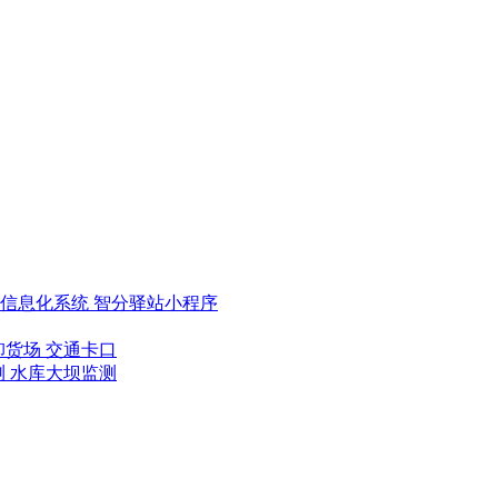
类信息化系统
智分驿站小程序
卸货场
交通卡口
测
水库大坝监测