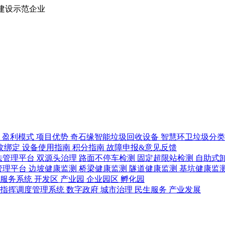
建设示范企业
路
盈利模式
项目优势
奇石缘智能垃圾回收设备
智慧环卫垃圾分
纹绑定
设备使用指南
积分指南
故障申报&意见反馈
法管理平台
双源头治理
路面不停车检测
固定超限站检测
自助式
管理平台
边坡健康监测
桥梁健康监测
隧道健康监测
基坑健康监
管服务系统
开发区
产业园
企业园区
孵化园
急指挥调度管理系统
数字政府
城市治理
民生服务
产业发展