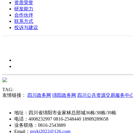
资质荣誉
研发能力
合作伙伴
联系方式
投诉与建议
TAG:
友情链接：
四川政务网
绵阳政务网
四川公共资源交易服务中
地址：四川省绵阳市金家林总部城36栋/38栋/39栋
电话：4008232997 0816-2548440 18989289658
业务联络：0816-2543889
Email：
qsykj2022@126.com