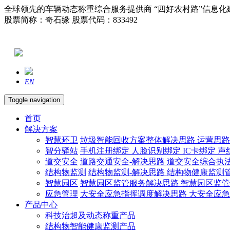
全球领先的车辆动态称重综合服务提供商 “四好农村路”信息化
股票简称：奇石缘 股票代码：833492
EN
Toggle navigation
首页
解决方案
智慧环卫
垃圾智能回收方案整体解决思路
运营思
智分驿站
手机注册绑定
人脸识别绑定
IC卡绑定
声
道交安全
道路交通安全-解决思路
道交安全综合执
结构物监测
结构物监测-解决思路
结构物健康监测
智慧园区
智慧园区监管服务解决思路
智慧园区监
应急管理
大安全应急指挥调度解决思路
大安全应
产品中心
科技治超及动态称重产品
结构物智能健康监测产品