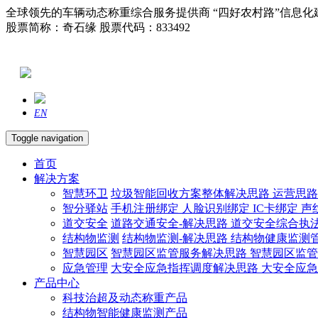
全球领先的车辆动态称重综合服务提供商 “四好农村路”信息化
股票简称：奇石缘 股票代码：833492
EN
Toggle navigation
首页
解决方案
智慧环卫
垃圾智能回收方案整体解决思路
运营思
智分驿站
手机注册绑定
人脸识别绑定
IC卡绑定
声
道交安全
道路交通安全-解决思路
道交安全综合执
结构物监测
结构物监测-解决思路
结构物健康监测
智慧园区
智慧园区监管服务解决思路
智慧园区监
应急管理
大安全应急指挥调度解决思路
大安全应
产品中心
科技治超及动态称重产品
结构物智能健康监测产品