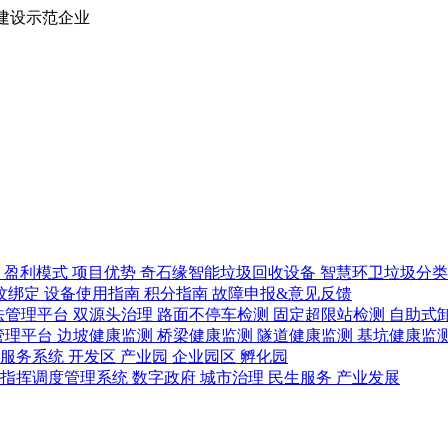
建设示范企业
路
盈利模式
项目优势
奇石缘智能垃圾回收设备
智慧环卫垃圾分
纹绑定
设备使用指南
积分指南
故障申报&意见反馈
法管理平台
双源头治理
路面不停车检测
固定超限站检测
自助式
管理平台
边坡健康监测
桥梁健康监测
隧道健康监测
基坑健康监
管服务系统
开发区
产业园
企业园区
孵化园
急指挥调度管理系统
数字政府
城市治理
民生服务
产业发展