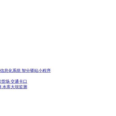
类信息化系统
智分驿站小程序
卸货场
交通卡口
测
水库大坝监测