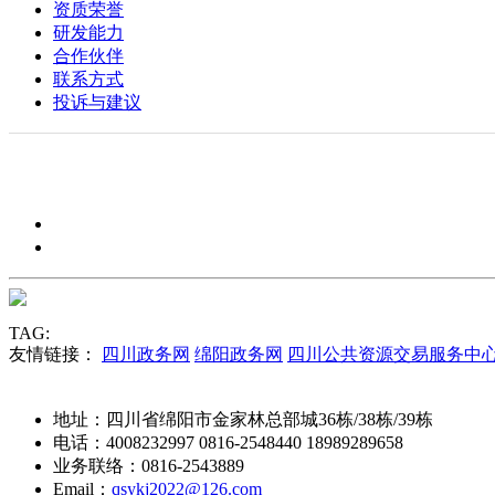
资质荣誉
研发能力
合作伙伴
联系方式
投诉与建议
TAG:
友情链接：
四川政务网
绵阳政务网
四川公共资源交易服务中
地址：四川省绵阳市金家林总部城36栋/38栋/39栋
电话：4008232997 0816-2548440 18989289658
业务联络：0816-2543889
Email：
qsykj2022@126.com