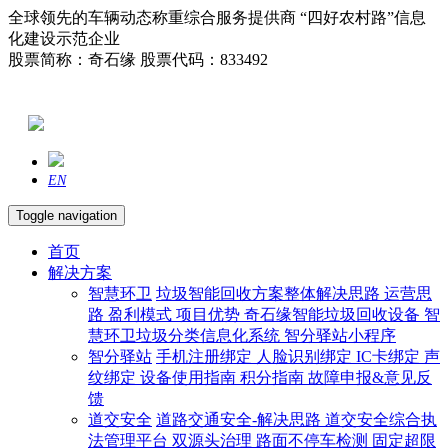
全球领先的车辆动态称重综合服务提供商 “四好农村路”信息
化建设示范企业
股票简称：奇石缘 股票代码：833492
EN
Toggle navigation
首页
解决方案
智慧环卫
垃圾智能回收方案整体解决思路
运营思
路
盈利模式
项目优势
奇石缘智能垃圾回收设备
智
慧环卫垃圾分类信息化系统
智分驿站小程序
智分驿站
手机注册绑定
人脸识别绑定
IC卡绑定
声
纹绑定
设备使用指南
积分指南
故障申报&意见反
馈
道交安全
道路交通安全-解决思路
道交安全综合执
法管理平台
双源头治理
路面不停车检测
固定超限