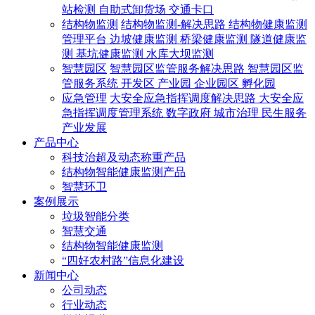
站检测
自助式卸货场
交通卡口
结构物监测
结构物监测-解决思路
结构物健康监测
管理平台
边坡健康监测
桥梁健康监测
隧道健康监
测
基坑健康监测
水库大坝监测
智慧园区
智慧园区监管服务解决思路
智慧园区监
管服务系统
开发区
产业园
企业园区
孵化园
应急管理
大安全应急指挥调度解决思路
大安全应
急指挥调度管理系统
数字政府
城市治理
民生服务
产业发展
产品中心
科技治超及动态称重产品
结构物智能健康监测产品
智慧环卫
案例展示
垃圾智能分类
智慧交通
结构物智能健康监测
“四好农村路”信息化建设
新闻中心
公司动态
行业动态