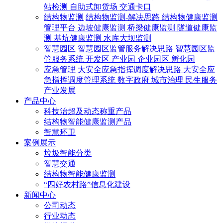
站检测
自助式卸货场
交通卡口
结构物监测
结构物监测-解决思路
结构物健康监测
管理平台
边坡健康监测
桥梁健康监测
隧道健康监
测
基坑健康监测
水库大坝监测
智慧园区
智慧园区监管服务解决思路
智慧园区监
管服务系统
开发区
产业园
企业园区
孵化园
应急管理
大安全应急指挥调度解决思路
大安全应
急指挥调度管理系统
数字政府
城市治理
民生服务
产业发展
产品中心
科技治超及动态称重产品
结构物智能健康监测产品
智慧环卫
案例展示
垃圾智能分类
智慧交通
结构物智能健康监测
“四好农村路”信息化建设
新闻中心
公司动态
行业动态