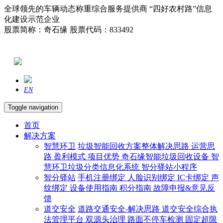
全球领先的车辆动态称重综合服务提供商 “四好农村路”信息
化建设示范企业
股票简称：奇石缘 股票代码：833492
EN
Toggle navigation
首页
解决方案
智慧环卫
垃圾智能回收方案整体解决思路
运营思
路
盈利模式
项目优势
奇石缘智能垃圾回收设备
智
慧环卫垃圾分类信息化系统
智分驿站小程序
智分驿站
手机注册绑定
人脸识别绑定
IC卡绑定
声
纹绑定
设备使用指南
积分指南
故障申报&意见反
馈
道交安全
道路交通安全-解决思路
道交安全综合执
法管理平台
双源头治理
路面不停车检测
固定超限