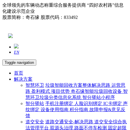
全球领先的车辆动态称重综合服务提供商 “四好农村路”信息
化建设示范企业
股票简称：奇石缘 股票代码：833492
EN
Toggle navigation
首页
解决方案
智慧环卫
垃圾智能回收方案整体解决思路
运营思
路
盈利模式
项目优势
奇石缘智能垃圾回收设备
智
慧环卫垃圾分类信息化系统
智分驿站小程序
智分驿站
手机注册绑定
人脸识别绑定
IC卡绑定
声
纹绑定
设备使用指南
积分指南
故障申报&意见反
馈
道交安全
道路交通安全-解决思路
道交安全综合执
法管理平台
双源头治理
路面不停车检测
固定超限