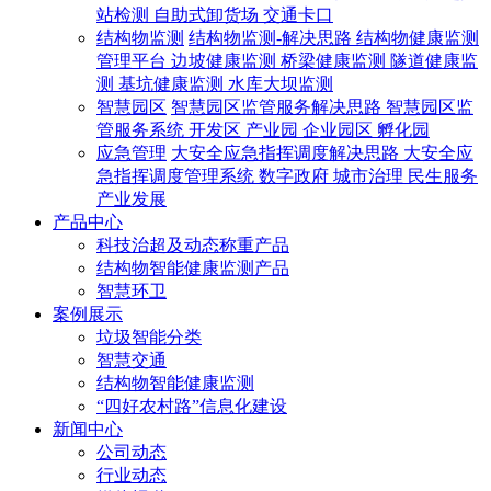
站检测
自助式卸货场
交通卡口
结构物监测
结构物监测-解决思路
结构物健康监测
管理平台
边坡健康监测
桥梁健康监测
隧道健康监
测
基坑健康监测
水库大坝监测
智慧园区
智慧园区监管服务解决思路
智慧园区监
管服务系统
开发区
产业园
企业园区
孵化园
应急管理
大安全应急指挥调度解决思路
大安全应
急指挥调度管理系统
数字政府
城市治理
民生服务
产业发展
产品中心
科技治超及动态称重产品
结构物智能健康监测产品
智慧环卫
案例展示
垃圾智能分类
智慧交通
结构物智能健康监测
“四好农村路”信息化建设
新闻中心
公司动态
行业动态