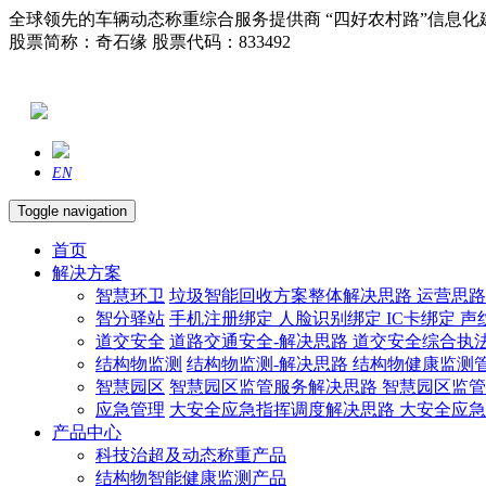
全球领先的车辆动态称重综合服务提供商 “四好农村路”信息化
股票简称：奇石缘 股票代码：833492
EN
Toggle navigation
首页
解决方案
智慧环卫
垃圾智能回收方案整体解决思路
运营思
智分驿站
手机注册绑定
人脸识别绑定
IC卡绑定
声
道交安全
道路交通安全-解决思路
道交安全综合执
结构物监测
结构物监测-解决思路
结构物健康监测
智慧园区
智慧园区监管服务解决思路
智慧园区监
应急管理
大安全应急指挥调度解决思路
大安全应
产品中心
科技治超及动态称重产品
结构物智能健康监测产品