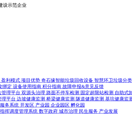
建设示范企业
路
盈利模式
项目优势
奇石缘智能垃圾回收设备
智慧环卫垃圾分
纹绑定
设备使用指南
积分指南
故障申报&意见反馈
法管理平台
双源头治理
路面不停车检测
固定超限站检测
自助式
管理平台
边坡健康监测
桥梁健康监测
隧道健康监测
基坑健康监
管服务系统
开发区
产业园
企业园区
孵化园
急指挥调度管理系统
数字政府
城市治理
民生服务
产业发展