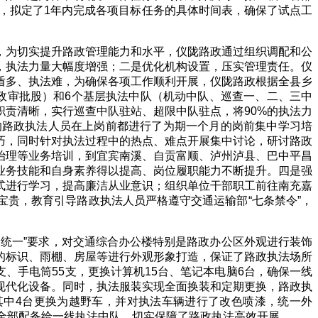
》，拟定了
1
年内完成各项目标任务的具体时间表，确保了试点工
，为切实提升路政管理能力和水平，仪陇路政通过组织调配和公
，执法力量大幅度增强；二是优化机构设置，压实管理责任。仪
盾多、执法难，为确保各项工作顺利开展，仪陇路政根据全县乡
政审批股）和
6
个基层执法中队（机动中队、巡查一、二、三中
职责清晰，实行巡查中队驻站、超限中队驻点，将
90%
的执法力
的路政执法人员在上岗前都进行了为期一个月的岗前集中学习培
巧，同时针对执法过程中的热点、难点开展集中讨论，研讨路政
治理等业务培训，到宜宾南溪、自贡富顺、泸州泸县、巴中平昌
业务技能和自身素养得以提高、岗位履职能力不断提升。四是强
式进行学习，提高廉洁从业意识；组织单位干部职工前往南充嘉
贵，教育引导路政执法人员严格遵守交通运输部“七条禁令”，
四统一”要求，对交通综合办公楼特别是路政办公区外观进行装饰
的标识、雨棚、房屋等进行外观形象打造，保证了路政执法场所
支、手电筒
55
支，更换计算机
15
台、笔记本电脑
6
台，确保一线
现代化设备。同时，执法服装实现全面换装和定期更换，路政执
其中
4
台更换为越野车，并对执法车辆进行了改色喷漆，统一外
全部配备给一线执法中队，切实保障了路政执法高效开展。