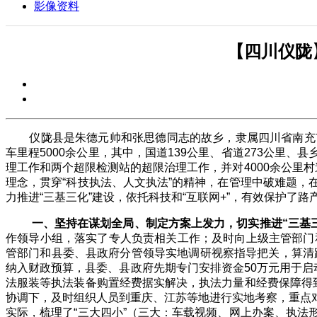
影像资料
【四川仪陇
仪陇县是朱德元帅和张思德同志的故乡，隶属四川省南充市
车里程
5000
余公里，其中，国道
139
公里、省道
273
公里、县
理工作和两个超限检测站的超限治理工作，并对
4000
余公里村
理念，贯穿“科技执法、人文执法”的精神，在管理中破难题
力推进“三基三化”建设，依托科技和“互联网
+
”，有效保护了路
一、坚持在谋划全局、制定方案上发力，切实推进“三基
作领导小组，落实了专人负责相关工作；及时向上级主管部门
管部门和县委、县政府分管领导实地调研视察指导把关，算清
纳入财政预算，县委、县政府先期专门安排资金
50
万元用于启
法服装等执法装备购置经费据实解决，执法力量和经费保障得
协调下，及时组织人员到重庆、江苏等地进行实地考察，重点
实际，梳理了“三大四小”（三大：车载视频、网上办案、执