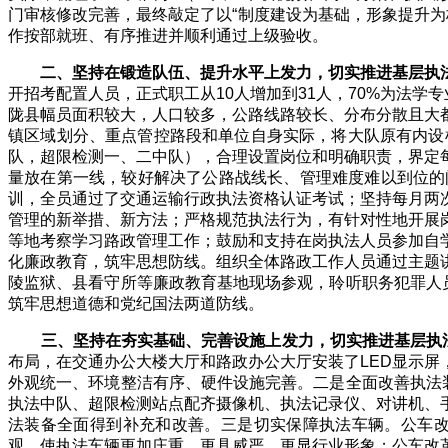
门审核修改完善，最终敲定了以“制度建设为基础，形象提升为
作按部就班、有序推进并顺利通过上级验收。
二、坚持在锻造队伍、提升水平上发力，切实推进基层执
开招考配置人员，正式职工从
10
人增加到
31
人，
70%
为法学专
陇县幅员面积较大，人口较多，公路线路较长、分布分散且大
镇区域划分、重点管控路段和单位自身实际，将大队原有内设
队，超限检测一、二中队），合理设置岗位和明确职责，界定
量放在第一线，较好解决了公路战线长、管理难度难以到位的
训，全员通过了交通运输行政执法资格认证考试；坚持每月两
管理的新举措、新方法；严格规范执法行为，有针对性地开展
等地考察学习路政管理工作；鼓励和支持在岗执法人员参加自
化廉政教育，筑牢思想防线。组织全体路政工作人员通过主题
陵监狱、县看守所等廉政教育基地现场参观，聆听职务犯罪人
筑牢思想道德和党纪国法两道防线。
三、坚持在夯实基础、完善设施上发力，切实推进基层执
布局，在交通办公大楼大厅和路政办公大厅安装了
LED
显示屏
外观统一、环境整洁有序、硬件设施完善。二是全面改善执法
执法中队、超限检测站点配齐摄像机、执法记录仪、对讲机、
法装备全面得到补充和改善。三是切实保障执法车辆。公车
观，使执法车辆更加庄重，更具威严，更显行业形象；公车改