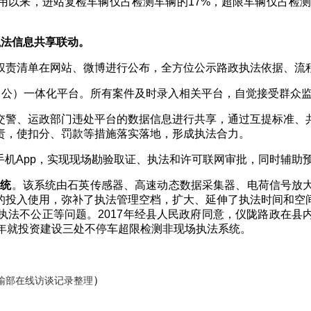
用以来，进站复检车辆仅占检测车辆的
17%
，超限车辆仅占检
执法信息共享联动。
权责清单在网站、微博进行公布，全方位公示路政执法依据、流
（公）一体化平台。所有案件及时录入相关平台，自觉接受群众
交警、运政部门违处平台的数据信息进行共享，通过互提标准、
责，使扣分、罚款等措施落实落地，形成执法合力。
手机
App
，实现现场勘验取证、执法和许可联网审批，同时辅助预
系统
。该系统由石英传感器、高速动态数据采集器、电荷信号放
的投入使用，弥补了执法管理空档，扩大、延伸了执法时间和空
执法不公正等问题。
2017
年经县人民政府同意，仪陇路政在县
年就投资建设三处不停车超限检测非现场执法系统。
输部在线访谈记录整理
）