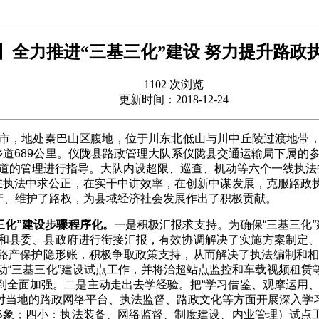
】全力推进“三基三化”建设 努力提升路政
1102 次浏览
更新时间：2018-12-24
，地处秦巴山区腹地，位于川东北低山与川中丘陵过渡地带
乡道
689
公里。仪陇县路政管理大队系仪陇县交通运输局下属的
道的管理进行指导。大队内设超限、巡查、机动等六个一线执法
，在执法中求公正，在实干中讲效率，在创新中谋发展，克服路政
产、维护了路权，为县域经济社会发展作出了积极贡献。
三化”建设步骤程序化。
一是积极汇报求支持。为确保“三基三化
和县委、县政府进行衔接汇报，有效协调解决了实施方案制定
路产保护隐形账，积极争取政策支持，从而解决了执法编制和
动“三基三化”建设试点工作，并将治超站点监控和车载视频租
到全面加强。二是主动走出去学经验。把“学习借鉴、观摩运用、
对当地的路政网络平台、执法监督、路政文化等方面开展深入学
法形象；四小：执法装备、网络监督、制度建设、内业管理）试点