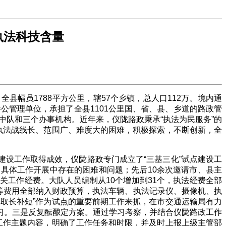
执法科技含量
，全县幅员
1788
平方公里，辖
57
个乡镇，总人口
112
万。境内通
参公管理单位，承担了全县
1101
公里国、省、县、乡道的路政管
中队和三个办事机构。近年来，仪陇路政秉承“执法为民服务”的
执法战线长、范围广、难度大的困难，积极探索，不断创新，全
”建设工作取得成效，仪陇路政专门成立了“三基三化”试点建设工
、具体工作开展中存在的困难和问题；先后
10
余次邀请市、县主
相关工作经费。大队人员编制从
10
个增加到
31
个，执法经费全部
赁等费用全部纳入财政预算，执法车辆、执法记录仪、摄像机、执
取长补短”作为试点的重要前期工作来抓，在市交通运输局有力
习。三是反复酝酿定方案。通过学习考察，并结合仪陇路政工作
工作主题内容，明确了工作任务和时限，并及时上报上级主管部