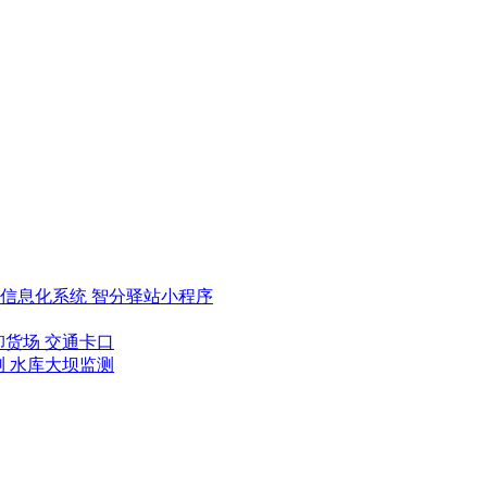
类信息化系统
智分驿站小程序
卸货场
交通卡口
测
水库大坝监测