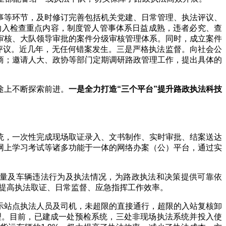
事等环节，及时修订完善包括机关党建、日常管理、执法评议、
纳入检查重点内容，制度管人管事体系日益成熟，违者必究、查
审核、大队领导审批的案件分级审核管理体系。同时，成立案件
评议。近几年，无任何错案发生。三是严格执法监督。向社会公
商；邀请人大、政协等部门定期调研路政管理工作，提出具体的
途上不断探索前进。
一是全力打造“三个平台”提升路政执法科技
统，一次性完成现场取证录入、文书制作、实时审批、结案送达
网上学习考试等诸多功能于一体的网络办案（公）平台，通过实
量及车辆违法行为及执法情况，为路政执法和决策提供可靠依
提高执法取证、日常监督、应急指挥工作效率。
示站点执法人员及司机，未超限的直接通行，超限的入站复核卸
理。目前，已建成一处预检系统，三处非现场执法系统并投入使