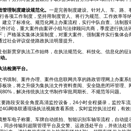
础管理制度建设规范化。
一是完善制度建设。针对人、车、路、
行各项工作制度，坚持用制度管人、将行为规范、工作效率等
。建立了标准化、规范化网上办案流程，实行中队自查、法制股
行案件讨论，重大案件由案评小组与法律顾问共商，季度进行执法
下；严格落实集体决策制度，对重大案件、强制案件实行集体会
通过社会评议促使路政执法明显提升。
让创新贯穿执法工作始终，在执法规范化、科技化、信息化的征
联动。
执法检测平台。
文书填制、案件办理、案件信息联网共享的路政管理网上办案系
等板块，将之升级为集执法文件资料查阅、安全隐患闭环管理、
间
80%
，解决传统执法文书制作审批周期长、不规范等问题。
重要路段安装全角度高清监控设备，
24
小时全程摄录，监控车流
过
4G
网络联通现场执法视频查看系统，实时监控执法过程，有效
成整车电子称重、车牌自动抓拍、智能识别车轴等流程，自动提
，同步传输到超限管理平台及交警、运政违处平台，并依法处