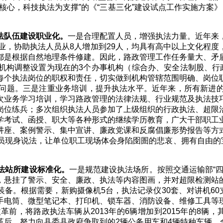
核心，科技执法为支撑”的《“三基三化”建设试点工作实施方案
法队伍建设职业化。
一是合理配置人员，增强执法力量。近年来
业，协助执法人员从
8
人增加到
29
人，均具有高中以上文化程度
都是根据自然地理条件修建。因此，路政管理工作任务量大、矛
机构调整设置为现在的
3
个办事机构（综合办、安全法制股、行
每个执法岗位的职权和责任，切实做到机构管辖范围明确、岗位
问题。三是注重业务培训，提升执法水平。近年来，所有新进
次业务学习培训，学习路政管理的法律法规、行业规范及执法技
岗位练兵；多次组织执法人员参加了上级组织的行政执法、超限
学考试、函授、职大等各种形式的继续学历教育，广大干部职工
讲座、案例警示、集中宣讲、廉政党课和反腐倡廉形势报告等方
员现身说法，让单位职工现场体会身陷囹圄的悲哀、拥有自由的宝
法站所建设标准化。
一是规范建设执法场所。按照交通运输部“
，悬挂了警示、安全、廉政、执法等内容图画，并对超限检测站
装备。根据需要，新购摄像机
5
台，执法记录仪
30
套、对讲机
60
手电筒、微型笔记本、打印机、锁车器、消防设备、维修工具等
改革前，将路政执法车辆从
2013
年的
6
辆增加到
2015
年的
8
辆，
革后，努力向县委县政府争取到的
2
辆公务用车和
4
辆特种车辆，