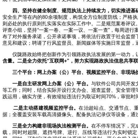
四、坚持在健全制度、规范执法上持续发力，切实推进基
安全生产等在内的
80
余项制度，构筑全方位制度防线；严格执
则必处的执行原则扎实落实在实际工作中。二是规范案卷评议
评查小组，坚持“一案一卷、一案一议、一案一查”，每周进
布了对外服务承诺，公开承诺事项，将依法行政置于社会监督
意见和建议；聘请了行风监督员、新闻媒体等实施日常监督，
仪陇路政始终把创新作为引领路政执法发展的第一动力，
含量。二是全力依托“互联网
+
”，努力实现路政执法信息共享
三个平台：网上办案（公）平台、视频监控平台、非现场
一是自主研发网上办案（公）平台。
与软件公司共同开发
等工作；同时，结合实际开设行文办会、巡查监督、安全管理
践运用，确实方便，有效缩短违法行为取证时间
70%
，审批时
二是主动搭建视频监控平台。
在治超站点、交通节点、
据；全覆盖安装车载高清摄像头、配备执法记录仪等设备，通
三是全力构建非现场执法检测平台。
在不停车情况下，完
载，同时对超限、遮挡号牌、逆行、压线等违法行为实时锁定