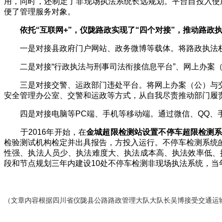
用，同时，还制定了非现场执法系统长远规划。平台自投入使
便了管理服务对象。
依托“互联网
+
”，仪陇路政实现了“四个对接”，推动路政
一是对接县政府门户网站、政务微博等载体。将路政执法
二是对接“行政执法与刑事司法衔接信息平台”、网上办案
三是对接交警、运政部门违处平台。将网上办案（公）与
安全管理办公室、交警和运政等方式，从自我尽责推动部门履
四是对接电脑等
PC
端、手机等移动端。通过微信、
QQ
、
于
2016
年开始，在
金城超限检测站设置不停车超限检测
检验测试机构检定并出具报告，方投入运行。不停车检测系统
性强、执法人员少、执法难度大、执法成本高、执法效率低、
段和节点规划三年内建设
10
处不停车检测非现场执法系统，当
（文章内容根据四川省仪陇县公路路政管理大队
大队长吴博接受交通运