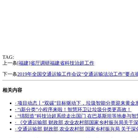
TAG:
上一条
[福建]省厅调研福建省科技治超工作
下一条
2019年全国交通运输工作会议“交通运输法治工作”要点
相关内容
· 项目动态丨“双碳”目标驱动下，垃圾智能分类迎来黄金
· “i新分类”小程序来啦！智慧环卫让垃圾分类更高效！
· “绵阳造”科技治超系统走出国门 在巴基斯坦等地参与
· 《交通运输部 财政部 农业农村部国家乡村振兴局关于
· 交通运输部 财政部 农业农村部 国家乡村振兴局 关于