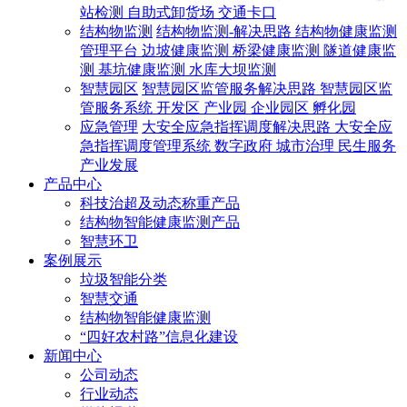
站检测
自助式卸货场
交通卡口
结构物监测
结构物监测-解决思路
结构物健康监测
管理平台
边坡健康监测
桥梁健康监测
隧道健康监
测
基坑健康监测
水库大坝监测
智慧园区
智慧园区监管服务解决思路
智慧园区监
管服务系统
开发区
产业园
企业园区
孵化园
应急管理
大安全应急指挥调度解决思路
大安全应
急指挥调度管理系统
数字政府
城市治理
民生服务
产业发展
产品中心
科技治超及动态称重产品
结构物智能健康监测产品
智慧环卫
案例展示
垃圾智能分类
智慧交通
结构物智能健康监测
“四好农村路”信息化建设
新闻中心
公司动态
行业动态