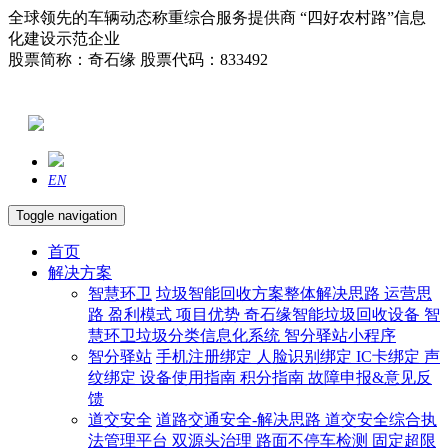
全球领先的车辆动态称重综合服务提供商 “四好农村路”信息
化建设示范企业
股票简称：奇石缘 股票代码：833492
EN
Toggle navigation
首页
解决方案
智慧环卫
垃圾智能回收方案整体解决思路
运营思
路
盈利模式
项目优势
奇石缘智能垃圾回收设备
智
慧环卫垃圾分类信息化系统
智分驿站小程序
智分驿站
手机注册绑定
人脸识别绑定
IC卡绑定
声
纹绑定
设备使用指南
积分指南
故障申报&意见反
馈
道交安全
道路交通安全-解决思路
道交安全综合执
法管理平台
双源头治理
路面不停车检测
固定超限